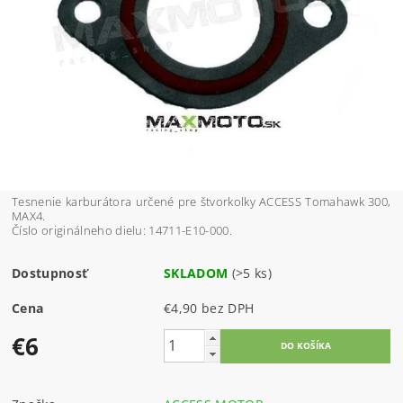
Tesnenie karburátora určené pre štvorkolky ACCESS Tomahawk 300,
MAX4.
Číslo originálneho dielu: 14711-E10-000.
Dostupnosť
SKLADOM
(>5 ks)
Cena
€4,90 bez DPH
€6