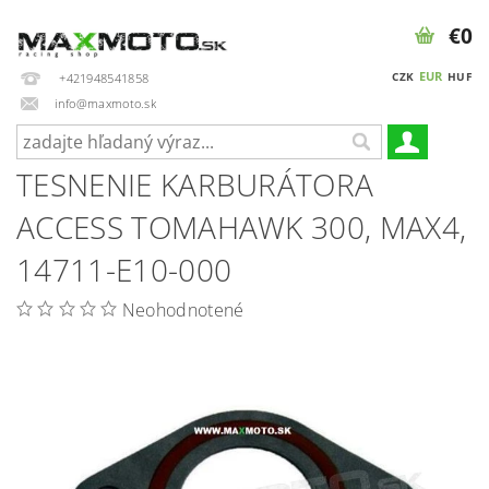
€0
EUR
CZK
HUF
+421948541858
info@maxmoto.sk
TESNENIE KARBURÁTORA
ACCESS TOMAHAWK 300, MAX4,
14711-E10-000
Neohodnotené