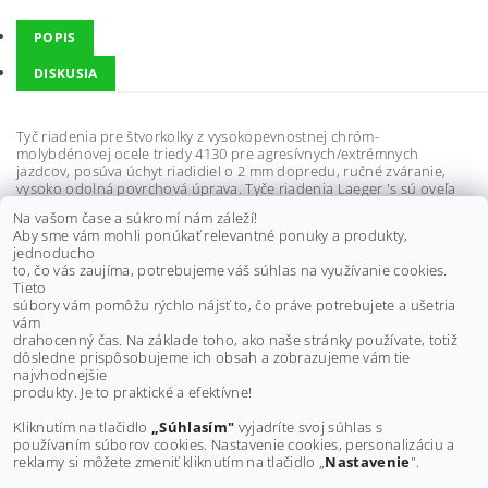
POPIS
DISKUSIA
Tyč riadenia pre štvorkolky z vysokopevnostnej chróm-
molybdénovej ocele triedy 4130 pre agresívnych/extrémnych
jazdcov, posúva úchyt riadidiel o 2 mm dopredu, ručné zváranie,
vysoko odolná povrchová úprava. Tyče riadenia Laeger 's sú oveľa
odolnejšie proti ohnutiu a pokrútenie pri náraze.
Na vašom čase a súkromí nám záleží!
Špecifikácie:
Aby sme vám mohli ponúkať relevantné ponuky a produkty,
- Posúva úchyt riadidiel o 2 mm dopredu
jednoducho
- Ručné zváranie
to, čo vás zaujíma, potrebujeme váš súhlas na využívanie cookies.
- Vysoko odolná povrchová úprava, oveľa odolnejšie než lakovanie
Tieto
alebo práškové lakovanie
súbory vám pomôžu rýchlo nájsť to, čo práve potrebujete a ušetria
vám
Výrobca: Laeger 's USA
drahocenný čas. Na základe toho, ako naše stránky používate, totiž
dôsledne prispôsobujeme ich obsah a zobrazujeme vám tie
Buďte prvý, kto napíše príspevok k tejto položke.
najvhodnejšie
produkty. Je to praktické a efektívne!
Pridať komentár
Kliknutím na tlačidlo
„Súhlasím"
vyjadríte svoj súhlas s
používaním súborov cookies. Nastavenie cookies, personalizáciu a
reklamy si môžete zmeniť kliknutím na tlačidlo „
Nastavenie
".