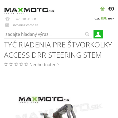
€0
EUR
CZK
HUF
+421948541858
info@maxmoto.sk
TYČ RIADENIA PRE ŠTVORKOLKY
ACCESS DRR STEERING STEM
Neohodnotené