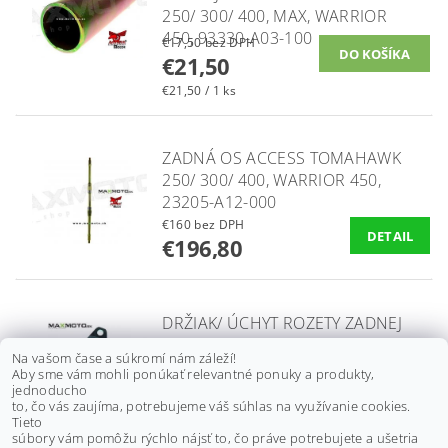
250/ 300/ 400, MAX, WARRIOR
450, 93330-A03-100
€17,50 bez DPH
€21,50
€21,50 / 1 ks
ZADNÁ OS ACCESS TOMAHAWK
250/ 300/ 400, WARRIOR 450,
23205-A12-000
€160 bez DPH
DETAIL
€196,80
DRŽIAK/ ÚCHYT ROZETY ZADNEJ
OSI ACCESS TOMAHAWK 250/
Na vašom čase a súkromí nám záleží!
300/ 400, WARRIOR 450, 23310-
Aby sme vám mohli ponúkať relevantné ponuky a produkty,
A03-000
jednoducho
to, čo vás zaujíma, potrebujeme váš súhlas na využívanie cookies.
€35 bez DPH
Tieto
€43,10
súbory vám pomôžu rýchlo nájsť to, čo práve potrebujete a ušetria