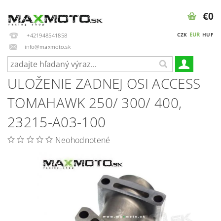
€0
EUR
CZK
HUF
+421948541858
info@maxmoto.sk
ULOŽENIE ZADNEJ OSI ACCESS
TOMAHAWK 250/ 300/ 400,
23215-A03-100
Neohodnotené