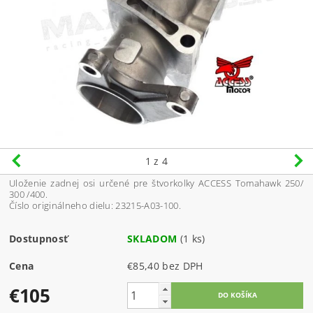
1
z 4
Uloženie zadnej osi určené pre štvorkolky ACCESS Tomahawk 250/
300 /400.
Číslo originálneho dielu: 23215-A03-100.
Dostupnosť
SKLADOM
(1 ks)
Cena
€85,40 bez DPH
€105