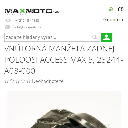
€0
EUR
CZK
HUF
+421948541858
info@maxmoto.sk
VNÚTORNÁ MANŽETA ZADNEJ
POLOOSI ACCESS MAX 5, 23244-
A08-000
Neohodnotené