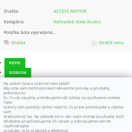
Značka
ACCESS MOTOR
Kategória
Náhradné diely Access
Položka bola vypredaná...
Otázka
Strážiť cenu
POPIS
DISKUSIA
Na vašom čase a súkromí nám záleží!
Aby sme vám mohli ponúkať relevantné ponuky a produkty,
Vhodné pre štvorkolky ACCESS:
jednoducho
to, čo vás zaujíma, potrebujeme váš súhlas na využívanie cookies.
MAX 5
Tieto
súbory vám pomôžu rýchlo nájsť to, čo práve potrebujete a ušetria
vám
Výrobca:
ACCESS MOTOR
drahocenný čas. Na základe toho, ako naše stránky používate, totiž
dôsledne prispôsobujeme ich obsah a zobrazujeme vám tie
Buďte prvý, kto napíše príspevok k tejto položke.
najvhodnejšie
produkty. Je to praktické a efektívne!