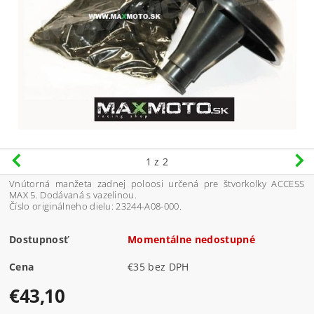
1
z 2
Vnútorná manžeta zadnej poloosi určená pre štvorkolky ACCESS
MAX 5. Dodávaná s vazelinou.
Číslo originálneho dielu: 23244-A08-000.
Dostupnosť
Momentálne nedostupné
Cena
€35 bez DPH
€43,10