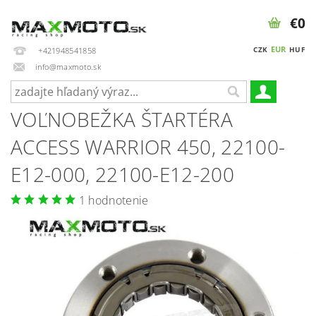
€0
EUR
CZK
HUF
+421948541858
info@maxmoto.sk
VOĽNOBEŽKA ŠTARTÉRA
ACCESS WARRIOR 450, 22100-
E12-000, 22100-E12-200
1 hodnotenie