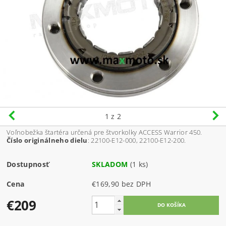
1
z 2
Voľnobežka štartéra určená pre štvorkolky ACCESS Warrior 450.
Číslo originálneho dielu
: 22100-E12-000, 22100-E12-200.
Dostupnosť
SKLADOM
(1 ks)
Cena
€169,90 bez DPH
€209