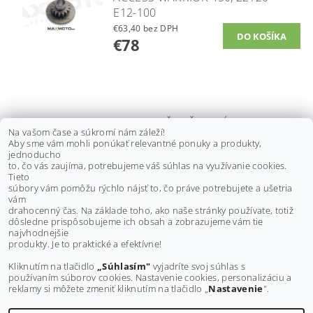
E12-100
€63,40 bez DPH
€78
VOĽNOBEŽKA ŠTARTÉRA ACCESS
Na vašom čase a súkromí nám záleží!
TOMAHAWK 250/300/400, MAX
Aby sme vám mohli ponúkať relevantné ponuky a produkty,
250/300/400, 22100-E10-200
jednoducho
to, čo vás zaujíma, potrebujeme váš súhlas na využívanie cookies.
€176,40 bez DPH
Tieto
€217
súbory vám pomôžu rýchlo nájsť to, čo práve potrebujete a ušetria
vám
drahocenný čas. Na základe toho, ako naše stránky používate, totiž
dôsledne prispôsobujeme ich obsah a zobrazujeme vám tie
Buďte prvý, kto napíše príspevok k tejto položke.
najvhodnejšie
produkty. Je to praktické a efektívne!
Pridať komentár
Kliknutím na tlačidlo
„Súhlasím"
vyjadríte svoj súhlas s
používaním súborov cookies. Nastavenie cookies, personalizáciu a
reklamy si môžete zmeniť kliknutím na tlačidlo „
Nastavenie
".