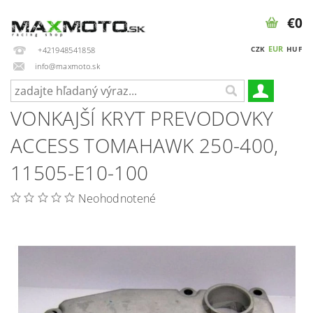
€0
EUR
CZK
HUF
+421948541858
info@maxmoto.sk
VONKAJŠÍ KRYT PREVODOVKY
ACCESS TOMAHAWK 250-400,
11505-E10-100
Neohodnotené