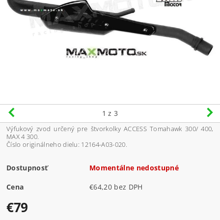
1
z 3
Výfukový zvod určený pre štvorkolky ACCESS Tomahawk 300/ 400,
MAX 4 300.
Číslo originálneho dielu: 12164-A03-020.
Dostupnosť
Momentálne nedostupné
Cena
€64,20 bez DPH
€79