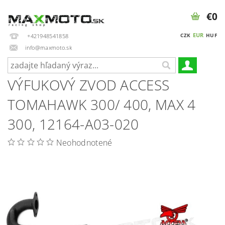
€0
EUR
CZK
HUF
+421948541858
info@maxmoto.sk
VÝFUKOVÝ ZVOD ACCESS
TOMAHAWK 300/ 400, MAX 4
300, 12164-A03-020
Neohodnotené