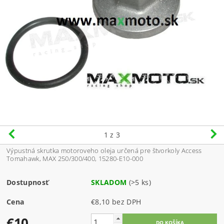
1
z 3
Výpustná skrutka motoroveho oleja určená pre štvorkoly Access
Tomahawk, MAX 250/300/400, 15280-E10-000
Dostupnosť
SKLADOM
(>5 ks)
Cena
€8,10 bez DPH
€10