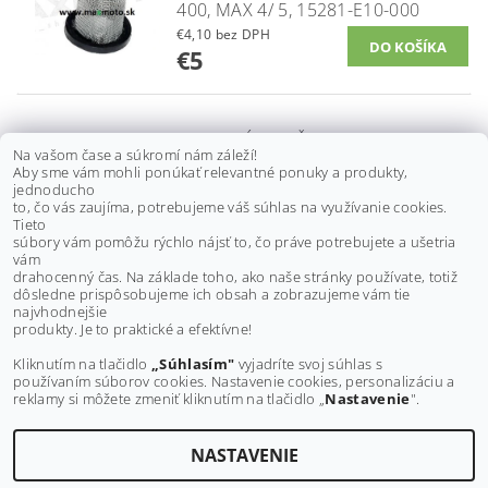
400, MAX 4/ 5, 15281-E10-000
€4,10 bez DPH
€5
KĽUKOVÁ SKRIŇA ACCESS
Na vašom čase a súkromí nám záleží!
TOMAHAWK MAX 5 400 EFI,
Aby sme vám mohli ponúkať relevantné ponuky a produkty,
11200-E17-000, 11200-E17-100
jednoducho
to, čo vás zaujíma, potrebujeme váš súhlas na využívanie cookies.
€349,60 bez DPH
Tieto
€430
súbory vám pomôžu rýchlo nájsť to, čo práve potrebujete a ušetria
vám
drahocenný čas. Na základe toho, ako naše stránky používate, totiž
dôsledne prispôsobujeme ich obsah a zobrazujeme vám tie
Buďte prvý, kto napíše príspevok k tejto položke.
najvhodnejšie
produkty. Je to praktické a efektívne!
Pridať komentár
Kliknutím na tlačidlo
„Súhlasím"
vyjadríte svoj súhlas s
používaním súborov cookies. Nastavenie cookies, personalizáciu a
reklamy si môžete zmeniť kliknutím na tlačidlo „
Nastavenie
".
NASTAVENIE
Upraviť nastavenie cookies
2026 ©
MAXMOTO.SK
, všetky práva vyhradené