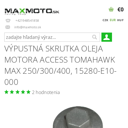
€0
EUR
CZK
HUF
+421948541858
info@maxmoto.sk
VÝPUSTNÁ SKRUTKA OLEJA
MOTORA ACCESS TOMAHAWK
MAX 250/300/400, 15280-E10-
000
2 hodnotenia