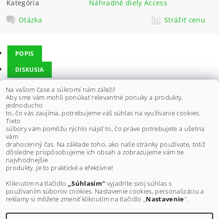
Kategória
Náhradné diely Access
Otázka
Strážiť cenu
POPIS
DISKUSIA
Na vašom čase a súkromí nám záleží!
Aby sme vám mohli ponúkať relevantné ponuky a produkty,
Nosič na štvorkolku určený na zadnú časť - od spoločnosti Access -
jednoducho
je vyrobený z vysokokvalitných materiálov, vďaka čomu je veľmi
to, čo vás zaujíma, potrebujeme váš súhlas na využívanie cookies.
odolný a má dlhú životnosť.
Tieto
súbory vám pomôžu rýchlo nájsť to, čo práve potrebujete a ušetria
Vhodné pre modely:
vám
ACCESS Warrior, Tomahawk
drahocenný čas. Na základe toho, ako naše stránky používate, totiž
dôsledne prispôsobujeme ich obsah a zobrazujeme vám tie
Buďte prvý, kto napíše príspevok k tejto položke.
najvhodnejšie
produkty. Je to praktické a efektívne!
Pridať komentár
Kliknutím na tlačidlo
„Súhlasím"
vyjadríte svoj súhlas s
používaním súborov cookies. Nastavenie cookies, personalizáciu a
reklamy si môžete zmeniť kliknutím na tlačidlo „
Nastavenie
".