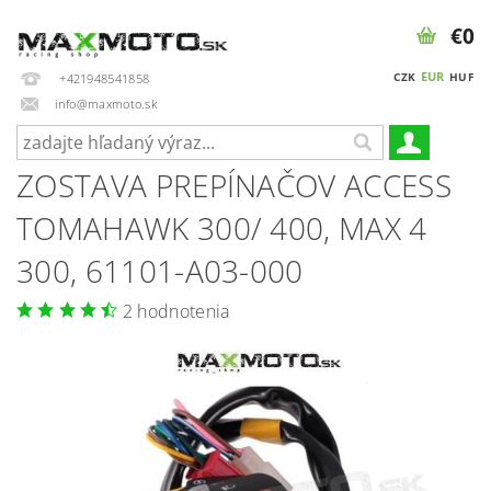
€0
EUR
CZK
HUF
+421948541858
info@maxmoto.sk
ZOSTAVA PREPÍNAČOV ACCESS
TOMAHAWK 300/ 400, MAX 4
300, 61101-A03-000
2 hodnotenia