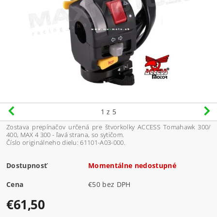
1
z 5
Zostava prepínačov určená pre štvorkolky ACCESS Tomahawk 300/
400, MAX 4 300 - ľavá strana, so sytičom.
Číslo originálneho dielu: 61101-A03-000.
Dostupnosť
Momentálne nedostupné
Cena
€50 bez DPH
€61,50