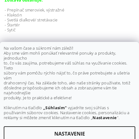
Zostava obsahuje:
- Prepínač smeroviek, výstražné
- Klaksón
- Svetlá diaľkové/ stretávacie
- Štartér
- Sytič
Vhodné pre štvorkolky ACCESS:
Na vašom čase a súkromí nám záleží!
Aby sme vám mohli ponúkať relevantné ponuky a produkty,
Tomahawk 300
jednoducho
Tomahawk 400
to, čo vás zaujíma, potrebujeme váš súhlas na využívanie cookies.
MAX 4 300
Tieto
súbory vám pomôžu rýchlo nájsť to, čo práve potrebujete a ušetria
vám
Výrobca:
ACCESS MOTOR
drahocenný čas. Na základe toho, ako naše stránky používate, totiž
dôsledne prispôsobujeme ich obsah a zobrazujeme vám tie
Buďte prvý, kto napíše príspevok k tejto položke.
najvhodnejšie
produkty. Je to praktické a efektívne!
Pridať komentár
Kliknutím na tlačidlo
„Súhlasím"
vyjadríte svoj súhlas s
používaním súborov cookies. Nastavenie cookies, personalizáciu a
reklamy si môžete zmeniť kliknutím na tlačidlo „
Nastavenie
".
NASTAVENIE