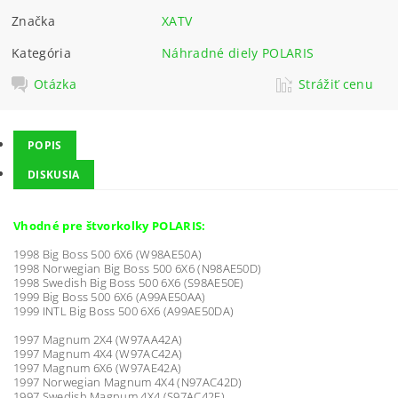
Značka
XATV
Kategória
Náhradné diely POLARIS
Otázka
Strážiť cenu
POPIS
DISKUSIA
Vhodné pre štvorkolky POLARIS:
1998 Big Boss 500 6X6 (W98AE50A)
1998 Norwegian Big Boss 500 6X6 (N98AE50D)
1998 Swedish Big Boss 500 6X6 (S98AE50E)
1999 Big Boss 500 6X6 (A99AE50AA)
1999 INTL Big Boss 500 6X6 (A99AE50DA)
1997 Magnum 2X4 (W97AA42A)
1997 Magnum 4X4 (W97AC42A)
1997 Magnum 6X6 (W97AE42A)
1997 Norwegian Magnum 4X4 (N97AC42D)
1997 Swedish Magnum 4X4 (S97AC42E)