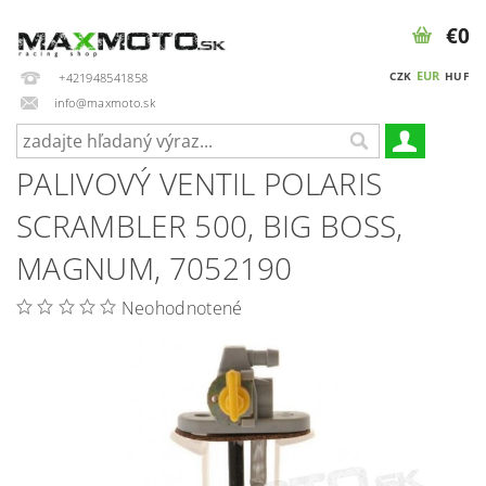
€0
EUR
CZK
HUF
+421948541858
info@maxmoto.sk
PALIVOVÝ VENTIL POLARIS
SCRAMBLER 500, BIG BOSS,
MAGNUM, 7052190
Neohodnotené