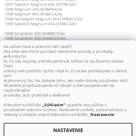
1997 Swedish Magnum 6X6 (S97AE42E)
1998 Magnum 2X4 (W98AA42A)
1998 Magnum 4X4 (W98AC42A)
1998 Norwegian Magnum 4X4 (N98AC42D)
1998 Swedish Magnum 4X4 (S98AC42E)
1998 Scrambler 500 (W98BC50A)
1999 Scrambler 500 (A99BG50AA)
2000 Scrambler 500 (A00BG50AA)
Na vašom čase a súkromí nám záleží!
2001 Scrambler 500 2X4 (A01BA50AA)
Aby sme vám mohli ponúkať relevantné ponuky a produkty,
2001 Scrambler 500 2X4 (A01BA50AB)
jednoducho
2001 Scrambler 500 4X4 (A01BG50AA)
to, čo vás zaujíma, potrebujeme váš súhlas na využívanie cookies.
2001 Scrambler 500 4X4 (A01BG50AB)
Tieto
súbory vám pomôžu rýchlo nájsť to, čo práve potrebujete a ušetria
vám
Výrobca:
XATV
drahocenný čas. Na základe toho, ako naše stránky používate, totiž
dôsledne prispôsobujeme ich obsah a zobrazujeme vám tie
Buďte prvý, kto napíše príspevok k tejto položke.
najvhodnejšie
produkty. Je to praktické a efektívne!
Pridať komentár
Kliknutím na tlačidlo
„Súhlasím"
vyjadríte svoj súhlas s
používaním súborov cookies. Nastavenie cookies, personalizáciu a
reklamy si môžete zmeniť kliknutím na tlačidlo „
Nastavenie
".
NASTAVENIE