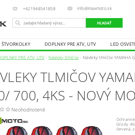
info@maxmoto.sk
+421948541858
E ŠTVORKOLKY
DOPLNKY PRE ATV, UTV
LED OSVET
DOPLNKY PRE ATV, UTV
Návleky tlmičov
Návleky tlmičov YAMAHA G
VLEKY TLMIČOV YAMAH
0/ 700, 4KS - NOVÝ M
Neohodnotené
Ochranné
Grizzly 4
červená, 