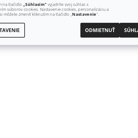
€43
m na tlačidlo
„Súhlasím"
vyjadríte svoj súhlas s
ím súborov cookies. Nastavenie cookies, personalizáciu a
si môžete zmeniť kliknutím na tlačidlo „
Nastavenie
".
ý, kto napíše príspevok k tejto položke.
TAVENIE
ODMIETNUŤ
SÚHL
dať komentár