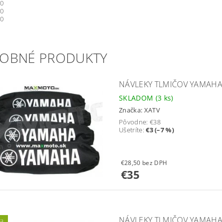
50
60
00
OBNÉ PRODUKTY
NÁVLEKY TLMIČOV YAMAHA G
SKLADOM
(3 ks)
Značka:
XATV
Pôvodne:
€38
Ušetríte
:
€3 (–7 %)
€28,50 bez DPH
€35
NÁVLEKY TLMIČOV YAMAHA 
ka