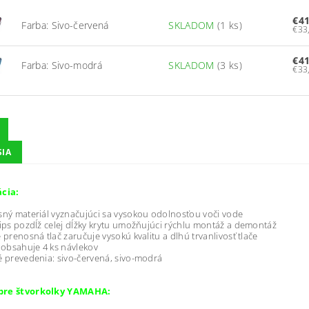
€4
Farba: Sivo-červená
SKLADOM
(1 ks)
€4
Farba: Sivo-modrá
SKLADOM
(3 ks)
SIA
ácia:
ný materiál vyznačujúci sa vysokou odolnosťou voči vode
ips pozdĺž celej dĺžky krytu umožňujúci rýchlu montáž a demontáž
 prenosná tlač zaručuje vysokú kvalitu a dlhú trvanlivosť tlače
 obsahuje 4 ks návlekov
 prevedenia: sivo-červená, sivo-modrá
pre štvorkolky YAMAHA: