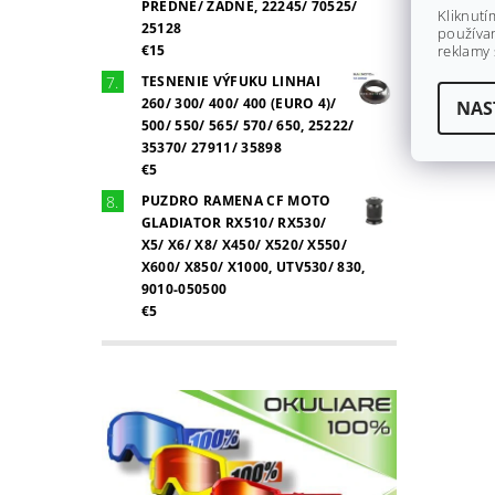
PREDNÉ/ ZADNÉ, 22245/ 70525/
Kliknutí
25128
používan
€15
reklamy 
TESNENIE VÝFUKU LINHAI
Buďte prv
260/ 300/ 400/ 400 (EURO 4)/
NAS
500/ 550/ 565/ 570/ 650, 25222/
Pri
35370/ 27911/ 35898
€5
PUZDRO RAMENA CF MOTO
GLADIATOR RX510/ RX530/
X5/ X6/ X8/ X450/ X520/ X550/
X600/ X850/ X1000, UTV530/ 830,
9010-050500
€5