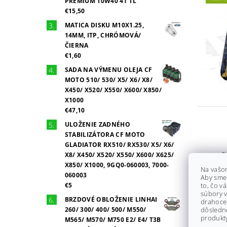
PREMIUM 10W40 4T 1L
€15,50
MATICA DISKU M10X1.25,
14MM, ITP, CHRÓMOVÁ/
ČIERNA
€1,60
SADA NA VÝMENU OLEJA CF
MOTO 510/ 530/ X5/ X6/ X8/
X450/ X520/ X550/ X600/ X850/
X1000
€47,10
ULOŽENIE ZADNÉHO
STABILIZÁTORA CF MOTO
GLADIATOR RX510/ RX530/ X5/ X6/
X8/ X450/ X520/ X550/ X600/ X625/
X850/ X1000, 9GQ0-060003, 7000-
Na vašo
060003
Aby sme
€5
to, čo v
súbory v
BRZDOVÉ OBLOŽENIE LINHAI
drahocen
260/ 300/ 400/ 500/ M550/
dôsledn
produkty
M565/ M570/ M750 E2/ E4/ T3B