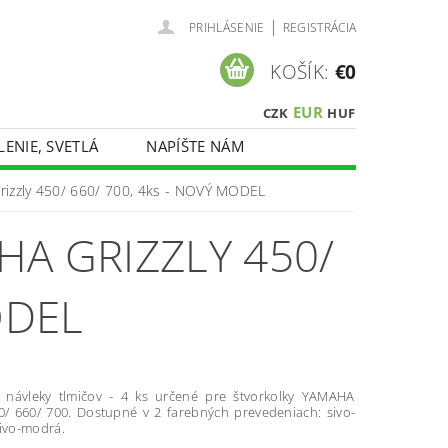
|
PRIHLÁSENIE
REGISTRÁCIA
KOŠÍK:
€0
EUR
CZK
HUF
LENIE, SVETLÁ
NAPÍŠTE NÁM
rizzly 450/ 660/ 700, 4ks - NOVÝ MODEL
A GRIZZLY 450/
ODEL
 návleky tlmičov - 4 ks určené pre štvorkolky YAMAHA
50/ 660/ 700. Dostupné v 2 farebných prevedeniach: sivo-
sivo-modrá.