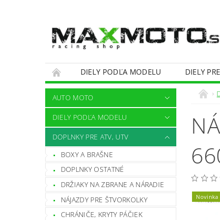
DIELY PODĽA MODELU
DIELY PR
OBCHODNÉ PODMIENKY
KONTAKTY
AUTO MOTO
NÁ
DIELY PODĽA MODELU
DOPLNKY PRE ATV, UTV
66
BOXY A BRAŠNE
DOPLNKY OSTATNÉ
DRŽIAKY NA ZBRANE A NÁRADIE
Novinka
NÁJAZDY PRE ŠTVORKOLKY
CHRÁNIČE, KRYTY PÁČIEK