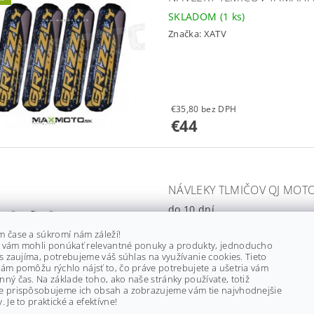
SKLADOM
(1 ks)
Značka:
XATV
€35,80 bez DPH
€44
NÁVLEKY TLMIČOV QJ MOTO
do 10 dní
Značka:
XATV
m čase a súkromí nám záleží!
 vám mohli ponúkať relevantné ponuky a produkty, jednoducho
ás zaujíma, potrebujeme váš súhlas na využívanie cookies. Tieto
ám pomôžu rýchlo nájsť to, čo práve potrebujete a ušetria vám
ný čas. Na základe toho, ako naše stránky používate, totiž
e prispôsobujeme ich obsah a zobrazujeme vám tie najvhodnejšie
€35 bez DPH
. Je to praktické a efektívne!