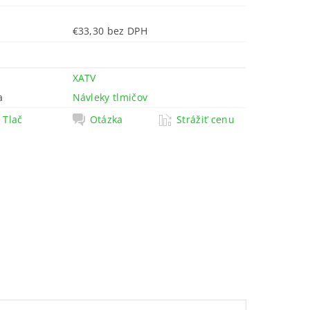
€33,30 bez DPH
XATV
a
Návleky tlmičov
Tlač
Otázka
Strážiť cenu