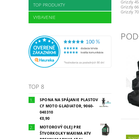
Grizzly 4
TOP PRODUKTY
Grizzly 6
Grizzly 7
VYBAVENIE
POD
TOP 8
SPONA NA SPÁJANIE PLASTOV
CF MOTO GLADIATOR, 9060-
040310
€0,90
MOTOROVÝ OLEJ PRE
ŠTVORKOLKY MAXIMA ATV
Novin