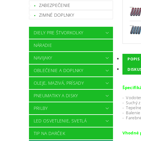
ZABEZPEČENIE
ZIMNÉ DOPLNKY
DIELY PRE ŠTVORKOLKY
NÁRADIE
NAVIJAKY
POPIS
DISKU
OBLEČENIE A DOPLNKY
OLEJE, MAZIVÁ, PRÍSADY
Špecifik
PNEUMATIKY A DISKY
- Vodotes
- Suchý z
- Tepelne
PRILBY
- Balenie
- Farebné
LED OSVETLENIE, SVETLÁ
Vhodné 
TIP NA DARČEK