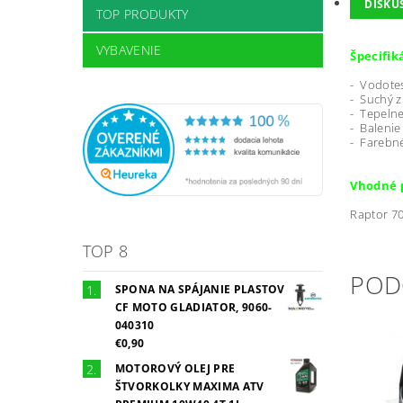
DISKU
TOP PRODUKTY
VYBAVENIE
Špecifik
- Vodotes
- Suchý z
- Tepelne
- Balenie
- Farebné
Vhodné 
Raptor 7
TOP 8
POD
SPONA NA SPÁJANIE PLASTOV
CF MOTO GLADIATOR, 9060-
040310
€0,90
MOTOROVÝ OLEJ PRE
ŠTVORKOLKY MAXIMA ATV