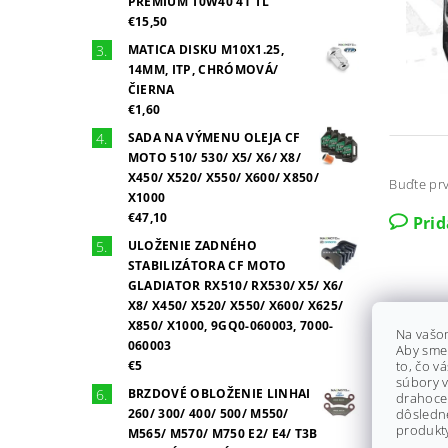
PREMIUM 10W40 4T 1L
€15,50
MATICA DISKU M10X1.25,
14MM, ITP, CHRÓMOVÁ/
ČIERNA
€1,60
SADA NA VÝMENU OLEJA CF
MOTO 510/ 530/ X5/ X6/ X8/
X450/ X520/ X550/ X600/ X850/
Buďte prv
X1000
€47,10
Pri
ULOŽENIE ZADNÉHO
STABILIZÁTORA CF MOTO
GLADIATOR RX510/ RX530/ X5/ X6/
X8/ X450/ X520/ X550/ X600/ X625/
X850/ X1000, 9GQ0-060003, 7000-
Na vašo
060003
Aby sme
€5
to, čo v
súbory v
BRZDOVÉ OBLOŽENIE LINHAI
drahocen
260/ 300/ 400/ 500/ M550/
dôsledn
produkty
M565/ M570/ M750 E2/ E4/ T3B