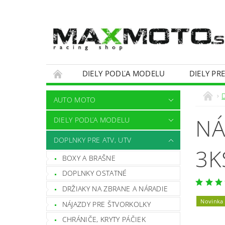
DIELY PODĽA MODELU
DIELY PR
OBCHODNÉ PODMIENKY
KONTAKTY
AUTO MOTO
NÁ
DIELY PODĽA MODELU
DOPLNKY PRE ATV, UTV
3K
BOXY A BRAŠNE
DOPLNKY OSTATNÉ
DRŽIAKY NA ZBRANE A NÁRADIE
Novinka
NÁJAZDY PRE ŠTVORKOLKY
CHRÁNIČE, KRYTY PÁČIEK