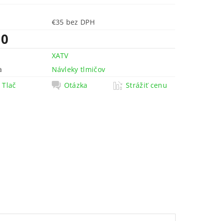
€35 bez DPH
10
XATV
a
Návleky tlmičov
Tlač
Otázka
Strážiť cenu