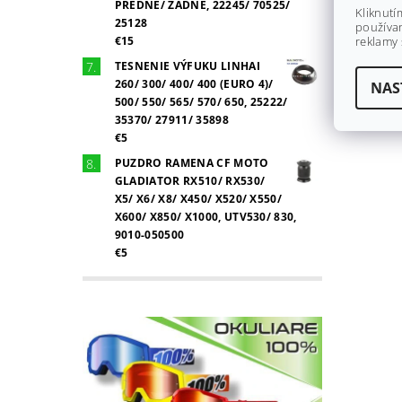
PREDNÉ/ ZADNÉ, 22245/ 70525/
Kliknutí
25128
používan
€15
reklamy 
TESNENIE VÝFUKU LINHAI
260/ 300/ 400/ 400 (EURO 4)/
NAS
500/ 550/ 565/ 570/ 650, 25222/
35370/ 27911/ 35898
€5
PUZDRO RAMENA CF MOTO
GLADIATOR RX510/ RX530/
X5/ X6/ X8/ X450/ X520/ X550/
X600/ X850/ X1000, UTV530/ 830,
9010-050500
€5