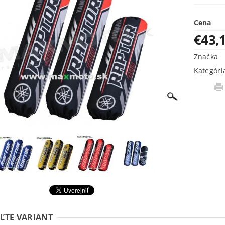
Cena
€43,
Značka
Kategóri
ĽTE VARIANT