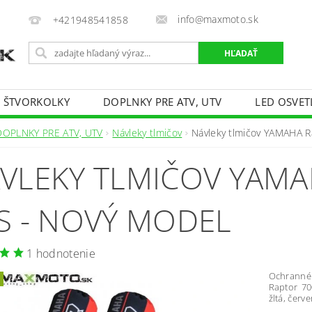
info@maxmoto.sk
+421948541858
E ŠTVORKOLKY
DOPLNKY PRE ATV, UTV
LED OSVET
DOPLNKY PRE ATV, UTV
Návleky tlmičov
Návleky tlmičov YAMAHA 
VLEKY TLMIČOV YAMA
S - NOVÝ MODEL
1 hodnotenie
Ochranné
Raptor 70
žltá, červe