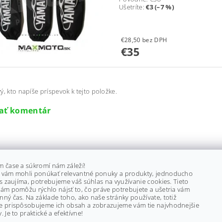
Ušetríte
:
€3 (–7 %)
€28,50 bez DPH
€35
ý, kto napíše príspevok k tejto položke.
dať komentár
m čase a súkromí nám záleží!
 vám mohli ponúkať relevantné ponuky a produkty, jednoducho
ás zaujíma, potrebujeme váš súhlas na využívanie cookies. Tieto
ám pomôžu rýchlo nájsť to, čo práve potrebujete a ušetria vám
ný čas. Na základe toho, ako naše stránky používate, totiž
e prispôsobujeme ich obsah a zobrazujeme vám tie najvhodnejšie
. Je to praktické a efektívne!