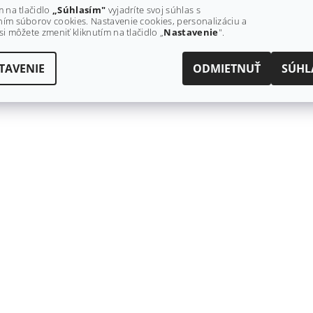
m na tlačidlo
„Súhlasím"
vyjadríte svoj súhlas s
ím súborov cookies. Nastavenie cookies, personalizáciu a
si môžete zmeniť kliknutím na tlačidlo „
Nastavenie
".
TAVENIE
ODMIETNUŤ
SÚHL