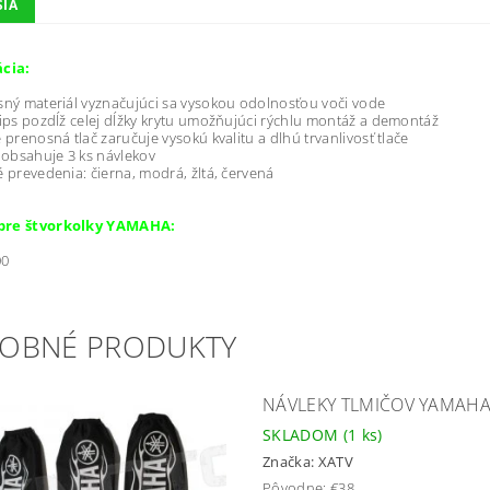
SIA
ácia:
ný materiál vyznačujúci sa vysokou odolnosťou voči vode
ips pozdĺž celej dĺžky krytu umožňujúci rýchlu montáž a demontáž
 prenosná tlač zaručuje vysokú kvalitu a dlhú trvanlivosť tlače
 obsahuje 3 ks návlekov
 prevedenia: čierna, modrá, žltá, červená
pre štvorkolky YAMAHA:
00
OBNÉ PRODUKTY
NÁVLEKY TLMIČOV YAMAHA 
SKLADOM
(1 ks)
Značka:
XATV
Pôvodne:
€38