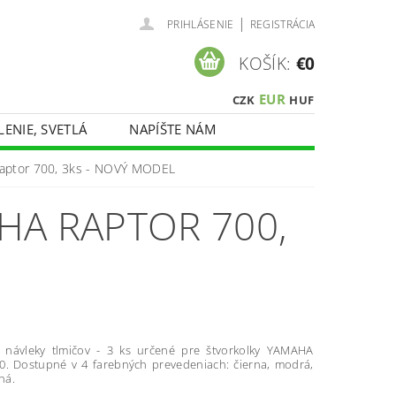
|
PRIHLÁSENIE
REGISTRÁCIA
KOŠÍK:
€0
EUR
CZK
HUF
LENIE, SVETLÁ
NAPÍŠTE NÁM
Raptor 700, 3ks - NOVÝ MODEL
HA RAPTOR 700,
 návleky tlmičov - 3 ks určené pre štvorkolky YAMAHA
0. Dostupné v 4 farebných prevedeniach: čierna, modrá,
ná.