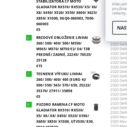
STABILIZÁTORA CF MOTO
2019 Mave
Kliknutí
2019 TRAX
GLADIATOR RX510/ RX530/ X5/ X6/
používan
X8/ X450/ X520/ X550/ X600/ X625/
reklamy 
X850/ X1000, 9GQ0-060003, 7000-
2020 Defe
060003
2020 Defe
NAS
€5
2020 Defe
2020 Defe
BRZDOVÉ OBLOŽENIE LINHAI
2020 Defe
260/ 300/ 400/ 500/ M550/
2020 Defe
2020 Defe
M565/ M570/ M750 E2/ E4/ T3B
2020 Defe
PREDNÉ/ ZADNÉ, 22245/ 70525/
2020 Defe
25128
2020 Defe
€15
2020 Defe
2020 Defe
TESNENIE VÝFUKU LINHAI
2020 Defe
260/ 300/ 400/ 400 (EURO 4)/
2020 Defe
2020 Defe
500/ 550/ 565/ 570/ 650, 25222/
2020 Defe
35370/ 27911/ 35898
2020 Defe
€5
2020 Defe
2020 Defe
PUZDRO RAMENA CF MOTO
2020 Defe
GLADIATOR RX510/ RX530/
2020 Defe
X5/ X6/ X8/ X450/ X520/ X550/
2020 Mave
2020 Mave
X600/ X850/ X1000, UTV530/ 830,
2020 Mave