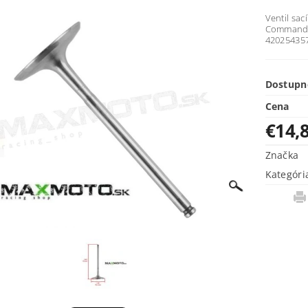
Ventil sa
Commander
420254357
Dostupn
Cena
€14,
Značka
Kategóri