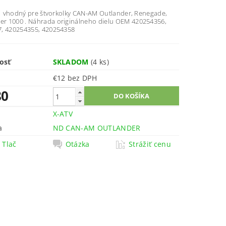
cí vhodný pre štvorkolky CAN-AM Outlander, Renegade,
 1000 . Náhrada originálneho dielu OEM 420254356,
, 420254355, 420254358
osť
SKLADOM
(4 ks)
€12 bez DPH
80
X-ATV
a
ND CAN-AM OUTLANDER
Tlač
Otázka
Strážiť cenu