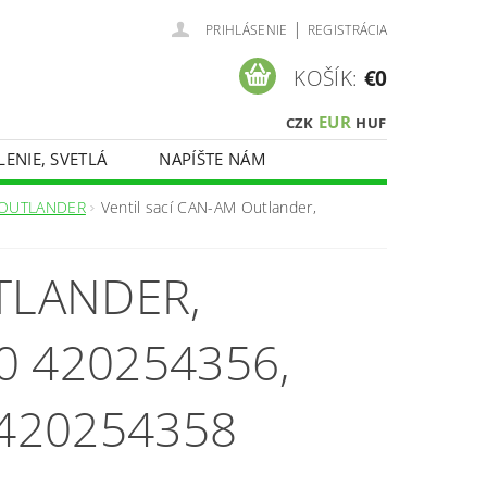
|
PRIHLÁSENIE
REGISTRÁCIA
KOŠÍK:
€0
EUR
CZK
HUF
LENIE, SVETLÁ
NAPÍŠTE NÁM
 OUTLANDER
Ventil sací CAN-AM Outlander,
TLANDER,
0 420254356,
 420254358