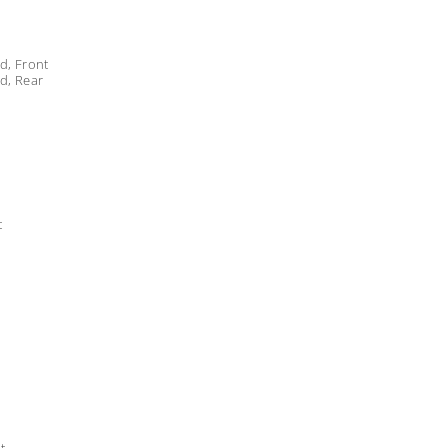
d, Front
d, Rear
t