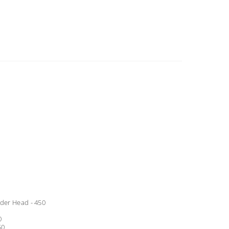
nder Head - 450
0
50