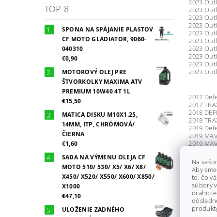
2023 Outl
TOP 8
2023 Outl
2023 Outl
2023 Outl
SPONA NA SPÁJANIE PLASTOV
2023 Outl
CF MOTO GLADIATOR, 9060-
2023 Outl
2023 Outl
040310
2023 Outl
€0,90
2023 Outl
2023 Outl
MOTOROVÝ OLEJ PRE
ŠTVORKOLKY MAXIMA ATV
PREMIUM 10W40 4T 1L
2017 Def
€15,50
2017 TRA
2018 DEF
MATICA DISKU M10X1.25,
2018 TRA
14MM, ITP, CHRÓMOVÁ/
2019 Defe
ČIERNA
2019 MAVE
2019 MAVE
€1,60
2019 Mave
SADA NA VÝMENU OLEJA CF
2019 Mave
Na vašo
2019 Mave
MOTO 510/ 530/ X5/ X6/ X8/
Aby sme
2019 Mave
X450/ X520/ X550/ X600/ X850/
to, čo v
2019 Mave
súbory v
X1000
2019 Mave
drahocen
€47,10
2019 Mave
dôsledn
2019 Mave
produkty
ULOŽENIE ZADNÉHO
2019 Mave