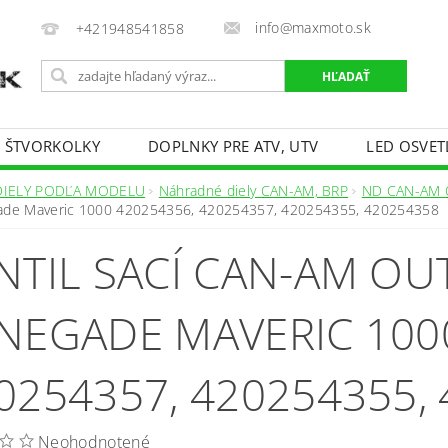
info@maxmoto.sk
+421948541858
E ŠTVORKOLKY
DOPLNKY PRE ATV, UTV
LED OSVET
DIELY PODĽA MODELU
Náhradné diely CAN-AM, BRP
ND CAN-AM
ade Maveric 1000 420254356, 420254357, 420254355, 420254358
NTIL SACÍ CAN-AM OU
NEGADE MAVERIC 100
0254357, 420254355,
Neohodnotené