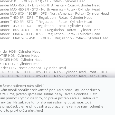
ander 450 EFI - XU - (3NPB) - CE - Rotax - Cylinder Head
ander MAX 450 EFI - DPS - North America - Rotax - Cylinder Head
ander MAX 450 EFI - STD - North America - Rotax - Cylinder Head
ander MAX 6X6 - 450 EFI - DPS - North America - Rotax - Cylinder Head
ander T 450 EFI - DPS - T Regulation - Rotax - Cylinder Head
ander T 450 EFI - STD - T Regulation - Rotax - Cylinder Head
ander T 450 EFI - XU - T Regulation - Rotax - Cylinder Head
ander T 6X6 - 450 EFI - XU+ - T Regulation - Rotax - Cylinder Head
ander T MAX 450 EFI - DPS - T Regulation - Rotax - Cylinder Head
ander T MAX 6X6 - 450 EFI - XU+ - T Regulation - Rotax - Cylinder Head
ender HD5 - Cylinder Head
XTER HD5 - Cylinder Head
ENDER HD5 - Cylinder Head
XTER HD5 - Cylinder Head
nder HD5 - North America - Cylinder Head
RICK SPORT 1000R - DPS - T1B SERIES - Cylinder Head, Front - 1010R
RICK SPORT 1000R - DPS - T1B SERIES - Cylinder Head, Rear - 1010R
rick Sport 1000R - DPS - North America - Cylinder Head, Front - 1010R
rick Sport 1000R - DPS - North America - Cylinder Head, Rear - 1010R
m čase a súkromí nám záleží!
rick Sport 1000R - XMR - North America - Cylinder Head, Front - 1010R
 vám mohli ponúkať relevantné ponuky a produkty, jednoducho
rick Sport 1000R - XMR - North America - Cylinder Head, Rear - 1010R
ás zaujíma, potrebujeme váš súhlas na využívanie cookies. Tieto
rick Sport 1000R - XRC - North America - Cylinder Head, Front - 1010R
ám pomôžu rýchlo nájsť to, čo práve potrebujete a ušetria vám
rick Sport 1000R - XRC - North America - Cylinder Head, Rear - 1010R
ný čas. Na základe toho, ako naše stránky používate, totiž
rick Sport MAX 1000R - DPS - North America - Cylinder Head, Front - 101
e prispôsobujeme ich obsah a zobrazujeme vám tie najvhodnejšie
rick Sport MAX 1000R - DPS - North America - Cylinder Head, Rear - 1010
. Je to praktické a efektívne!
rick Sport MAX 1000R - DPS - T1B Series - Cylinder Head, Front - 1010R