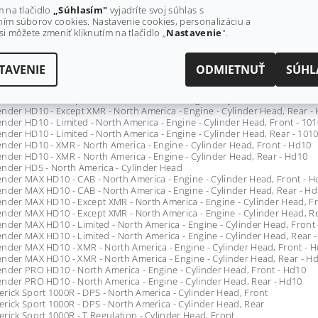
rick Sport MAX 1000R - DPS - T1B Series - Cylinder Head, Rear - 1010R
m na tlačidlo
„Súhlasím"
vyjadríte svoj súhlas s
TER HD5 - T1B SERIES - Cylinder Head
ím súborov cookies. Nastavenie cookies, personalizáciu a
si môžete zmeniť kliknutím na tlačidlo „
Nastavenie
".
nder 6X6 HD10 - North America - Engine - Cylinder Head, Front - Hd10
nder 6X6 HD10 - North America - Engine - Cylinder Head, Rear - Hd10
TAVENIE
ODMIETNUŤ
SÚHL
nder HD10 - CAB - North America - Engine - Cylinder Head, Front - Hd10
nder HD10 - CAB - North America - Engine - Cylinder Head, Rear - Hd10
nder HD10 - Except XMR - North America - Engine - Cylinder Head, Front 
nder HD10 - Except XMR - North America - Engine - Cylinder Head, Rear -
nder HD10 - Limited - North America - Engine - Cylinder Head, Front - 101
nder HD10 - Limited - North America - Engine - Cylinder Head, Rear - 1010
nder HD10 - XMR - North America - Engine - Cylinder Head, Front - Hd10
nder HD10 - XMR - North America - Engine - Cylinder Head, Rear - Hd10
nder HD5 - North America - Cylinder Head
nder MAX HD10 - CAB - North America - Engine - Cylinder Head, Front - H
nder MAX HD10 - CAB - North America - Engine - Cylinder Head, Rear - H
nder MAX HD10 - Except XMR - North America - Engine - Cylinder Head, F
nder MAX HD10 - Except XMR - North America - Engine - Cylinder Head, R
nder MAX HD10 - Limited - North America - Engine - Cylinder Head, Front 
nder MAX HD10 - Limited - North America - Engine - Cylinder Head, Rear -
nder MAX HD10 - XMR - North America - Engine - Cylinder Head, Front - 
nder MAX HD10 - XMR - North America - Engine - Cylinder Head, Rear - H
nder PRO HD10 - North America - Engine - Cylinder Head, Front - Hd10
nder PRO HD10 - North America - Engine - Cylinder Head, Rear - Hd10
rick Sport 1000R - DPS - North America - Cylinder Head, Front
rick Sport 1000R - DPS - North America - Cylinder Head, Rear
rick Sport 1000R - T Regulation - Cylinder Head, Front