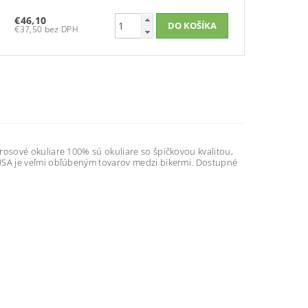
€46,10
€37,50 bez DPH
osové okuliare 100% sú okuliare so špičkovou kvalitou,
USA je veľmi obľúbeným tovarov medzi bikermi. Dostupné