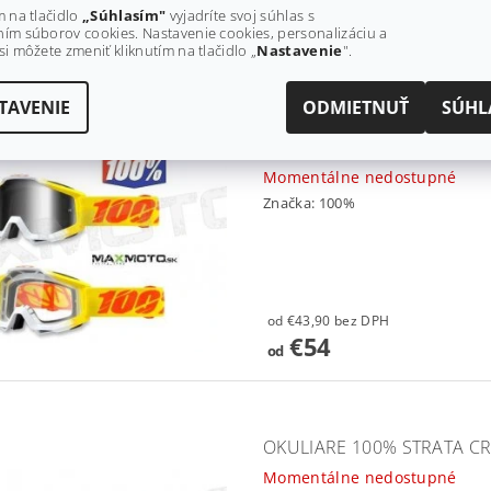
m na tlačidlo
„Súhlasím"
vyjadríte svoj súhlas s
€56,10 bez DPH
ím súborov cookies. Nastavenie cookies, personalizáciu a
€69
si môžete zmeniť kliknutím na tlačidlo „
Nastavenie
".
TAVENIE
ODMIETNUŤ
SÚHL
OKULIARE 100% ACCURI ZE
Momentálne nedostupné
Značka:
100%
od €43,90 bez DPH
€54
od
OKULIARE 100% STRATA CR
Momentálne nedostupné