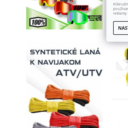
Kliknutí
používan
reklamy 
NAS