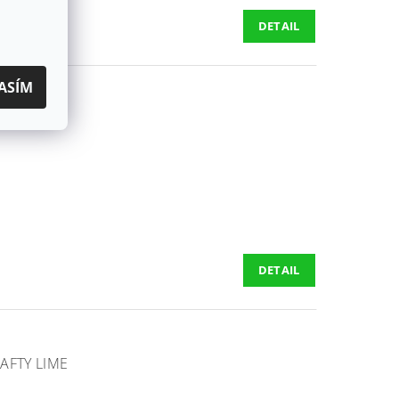
DETAIL
ASÍM
ST
DETAIL
AFTY LIME