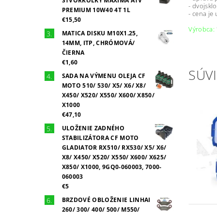
ŠTVORKOLKY MAXIMA ATV
- dvojskl
PREMIUM 10W40 4T 1L
- cena je
€15,50
Výrobca:
MATICA DISKU M10X1.25,
14MM, ITP, CHRÓMOVÁ/
ČIERNA
€1,60
SÚVI
SADA NA VÝMENU OLEJA CF
MOTO 510/ 530/ X5/ X6/ X8/
X450/ X520/ X550/ X600/ X850/
X1000
€47,10
ULOŽENIE ZADNÉHO
STABILIZÁTORA CF MOTO
GLADIATOR RX510/ RX530/ X5/ X6/
X8/ X450/ X520/ X550/ X600/ X625/
X850/ X1000, 9GQ0-060003, 7000-
060003
€5
BRZDOVÉ OBLOŽENIE LINHAI
260/ 300/ 400/ 500/ M550/