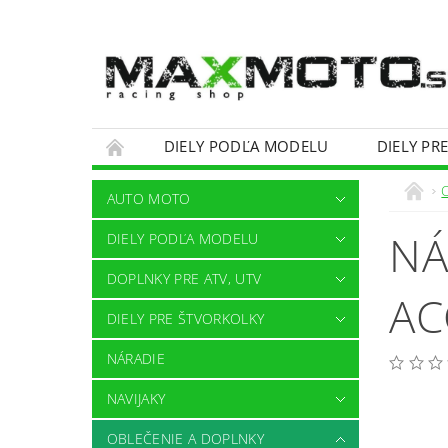
DIELY PODĽA MODELU
DIELY PR
OBCHODNÉ PODMIENKY
KONTAKTY
AUTO MOTO
NÁ
DIELY PODĽA MODELU
DOPLNKY PRE ATV, UTV
AC
DIELY PRE ŠTVORKOLKY
NÁRADIE
NAVIJAKY
OBLEČENIE A DOPLNKY