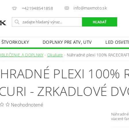
info@maxmoto.sk
+421948541858
E ŠTVORKOLKY
DOPLNKY PRE ATV, UTV
LED OSVET
OBLEČENIE A DOPLNKY
Okuliare
Náhradné plexi 100% RACECRAFT 
HRADNÉ PLEXI 100% R
CURI - ZRKADLOVÉ D
Neohodnotené
Náhradné 
viaceré fa