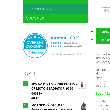
TOP PRODUKTY
VYBAVENIE
POPIS
DISKU
Náhradné 
širokou p
vo viacer
strieborn
TOP 8
zlaté
červené
modré
SPONA NA SPÁJANIE PLASTOV
zelené
CF MOTO GLADIATOR, 9060-
Špecifik
040310
€0,90
- dostupn
- plexi j
MOTOROVÝ OLEJ PRE
- úprava 