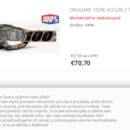
OKULIARE 100% ACCURI 2
Momentálne nedostupné
Značka:
100%
€57,50 bez DPH
€70,70
OKULIARE 100% ACCURI S
m čase a súkromí nám záleží!
do 7 dní
 vám mohli ponúkať relevantné ponuky a produkty, jednoducho
Značka:
100%
ás zaujíma, potrebujeme váš súhlas na využívanie cookies. Tieto
ám pomôžu rýchlo nájsť to, čo práve potrebujete a ušetria vám
ný čas. Na základe toho, ako naše stránky používate, totiž
e prispôsobujeme ich obsah a zobrazujeme vám tie najvhodnejšie
. Je to praktické a efektívne!