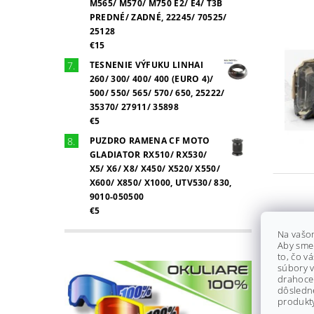
M565/ M570/ M750 E2/ E4/ T3B
PREDNÉ/ ZADNÉ, 22245/ 70525/
25128
€15
TESNENIE VÝFUKU LINHAI
260/ 300/ 400/ 400 (EURO 4)/
500/ 550/ 565/ 570/ 650, 25222/
35370/ 27911/ 35898
€5
PUZDRO RAMENA CF MOTO
GLADIATOR RX510/ RX530/
X5/ X6/ X8/ X450/ X520/ X550/
X600/ X850/ X1000, UTV530/ 830,
9010-050500
€5
Na vašo
Aby sme
to, čo v
súbory v
drahocen
dôsledn
produkty