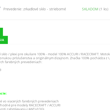
Prevedenie: zrkadlové sklo - strieborné
SKLADOM
(1 ks)
SIA
sklo / plexi pre okuliare 100% - model 100% ACCURI / RACECRAFT. Motokr
onukou príslušenstva a originálnym dizajnom. Značka 100% pochádza z 
ých farebných prevedeniach:
é
ácie:
é vo viacerých farebných prevedeniach
e vhodné pre modely RACECRAFT / ACCURI
proti zahmlievaniu (ANTI-FOG)