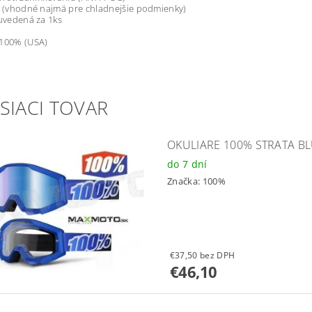
o (vhodné najmä pre chladnejšie podmienky)
 uvedená za 1ks
100% (USA)
SIACI TOVAR
OKULIARE 100% STRATA B
do 7 dní
Značka:
100%
€37,50 bez DPH
€46,10