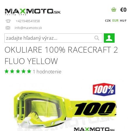
€0
EUR
CZK
HUF
+421948541858
info@maxmoto.sk
OKULIARE 100% RACECRAFT 2
FLUO YELLOW
1 hodnotenie