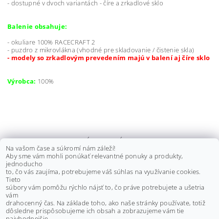
- dostupné v dvoch variantách - číre a zrkadlové sklo
Balenie obsahuje:
- okuliare 100% RACECRAFT 2
- puzdro z mikrovlákna (vhodné pre skladovanie / čistenie skla)
- modely so zrkadlovým prevedením majú v balení aj číre sklo
Výrobca:
100%
NÁHRADNÉ PLEXI 100%
Na vašom čase a súkromí nám záleží!
RACECRAFT 2/ ACCURI 2/ STRATA
Aby sme vám mohli ponúkať relevantné ponuky a produkty,
2 - ČÍRE DVOJSKLO
jednoducho
to, čo vás zaujíma, potrebujeme váš súhlas na využívanie cookies.
€16,70 bez DPH
Tieto
€20,50
súbory vám pomôžu rýchlo nájsť to, čo práve potrebujete a ušetria
vám
drahocenný čas. Na základe toho, ako naše stránky používate, totiž
dôsledne prispôsobujeme ich obsah a zobrazujeme vám tie
Buďte prvý, kto napíše príspevok k tejto položke.
najvhodnejšie