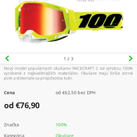
1
z 3
Nový model populárnych okuliarov RACECRAFT 2 od výrobcu 100%
vyrobené z najkvalitnejších materiálov. Okuliare majú širšie zorné
pole a dokonale sa prispôsobia tvári.
Cena
od €62,50 bez DPH
od €76,90
Značka
100%
Kategória
Okuliare