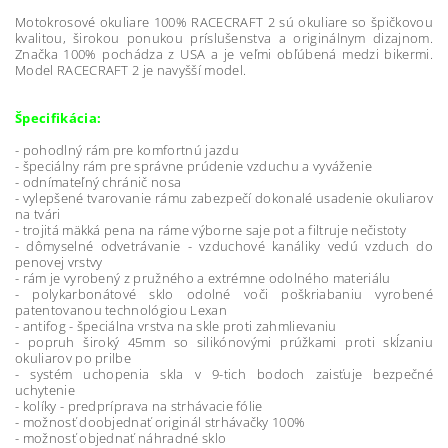
Motokrosové okuliare 100% RACECRAFT 2 sú okuliare so špičkovou
kvalitou, širokou ponukou príslušenstva a originálnym dizajnom.
Značka 100% pochádza z USA a je veľmi obľúbená medzi bikermi.
Model RACECRAFT 2 je navyšší model.
Špecifikácia:
- pohodlný rám pre komfortnú jazdu
- špeciálny rám pre správne prúdenie vzduchu a vyváženie
- odnímateľný chránič nosa
- vylepšené tvarovanie rámu zabezpečí dokonalé usadenie okuliarov
na tvári
- trojitá mäkká pena na ráme výborne saje pot a filtruje nečistoty
- dômyselné odvetrávanie - vzduchové kanáliky vedú vzduch do
penovej vrstvy
- rám je vyrobený z pružného a extrémne odolného materiálu
- polykarbonátové sklo odolné voči poškriabaniu vyrobené
patentovanou technológiou Lexan
- antifog - špeciálna vrstva na skle proti zahmlievaniu
- popruh široký 45mm so silikónovými prúžkami proti skĺzaniu
okuliarov po prilbe
- systém uchopenia skla v 9-tich bodoch zaisťuje bezpečné
uchytenie
- kolíky - predpríprava na strhávacie fólie
- možnosť doobjednať originál strhávačky 100%
- možnosť objednať náhradné sklo