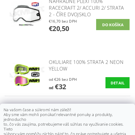
NÁHRADNÉ PLEXI 100%
RACECRAFT 2/ ACCURI 2/ STRATA
2 - ČÍRE DVOJSKLO
€16,70 bez DPH
€20,50
OKULIARE 100% STRATA 2 NEON
YELLOW
od €26 bez DPH
DETAIL
€32
od
OKULIARE 100% STRATA 2 NEON
Na vašom čase a súkromí nám záleží!
Aby sme vám mohli ponúkať relevantné ponuky a produkty,
ORANGE
jednoducho
to, čo vás zaujíma, potrebujeme váš súhlas na využívanie cookies.
od €33,30 bez DPH
Tieto
DETAIL
€41
súbory vám pomôžu rýchlo nájsť to, čo práve potrebujete a ušetria
od