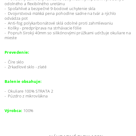
odolného a flexibilného uretánu
- Spoľahlivé a bezpečné 9-bodové uchytenie skla
- Dvojvrstvová mäkká pena pohodlne sadne na tvár a rýchlo
odvádza pot
- Anti-fog polykarbonátové sklá odolné proti zahmlievaniu
- Kolíky - predpríprava na strhávacie fólie
- Popruh široký 40mm so silikónovými prúžkami
udržuje okuliare na
mieste
Prevedenie:
- Číre sklo
- Zrkadlové sklo - zlaté
Balenie obsahuje:
- Okuliare 100% STRATA 2
- Púzdro z mikrovlákna
Výrobca:
100%