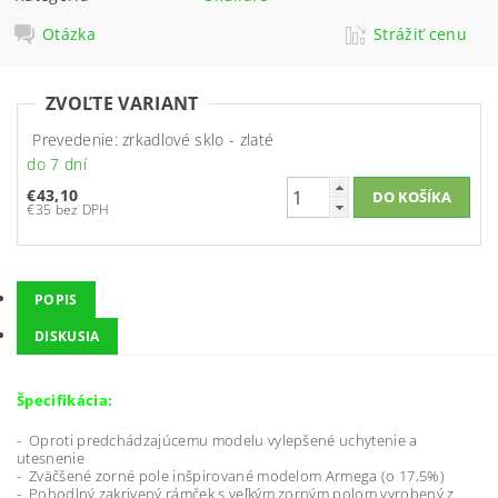
Otázka
Strážiť cenu
ZVOĽTE VARIANT
Prevedenie: zrkadlové sklo - zlaté
do 7 dní
€43,10
€35 bez DPH
POPIS
DISKUSIA
Špecifikácia:
- Oproti predchádzajúcemu modelu vylepšené uchytenie a
utesnenie
- Zväčšené zorné pole inšpirované modelom Armega (o 17,5%)
- Pohodlný zakrivený rámček s veľkým zorným polom vyrobený z