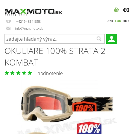
€0
EUR
CZK
HUF
+421948541858
info@maxmoto.sk
OKULIARE 100% STRATA 2
KOMBAT
1 hodnotenie