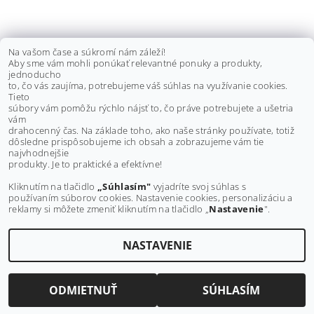
BRZDOVÝ PIESTIK ZADNÝ
Na vašom čase a súkromí nám záleží!
Aby sme vám mohli ponúkať relevantné ponuky a produkty,
YAMAHA GRIZZLY 550/700
jednoducho
to, čo vás zaujíma, potrebujeme váš súhlas na využívanie cookies.
€10 bez DPH
Tieto
DETAIL
€12,30
súbory vám pomôžu rýchlo nájsť to, čo práve potrebujete a ušetria
vám
drahocenný čas. Na základe toho, ako naše stránky používate, totiž
dôsledne prispôsobujeme ich obsah a zobrazujeme vám tie
Buďte prvý, kto napíše príspevok k tejto položke.
najvhodnejšie
produkty. Je to praktické a efektívne!
Pridať komentár
Kliknutím na tlačidlo
„Súhlasím"
vyjadríte svoj súhlas s
používaním súborov cookies. Nastavenie cookies, personalizáciu a
reklamy si môžete zmeniť kliknutím na tlačidlo „
Nastavenie
".
NASTAVENIE
Upraviť nastavenie cookies
2026 ©
MAXMOTO.SK
, všetky práva vyhradené
Vytvoril Shoptet
ODMIETNUŤ
SÚHLASÍM