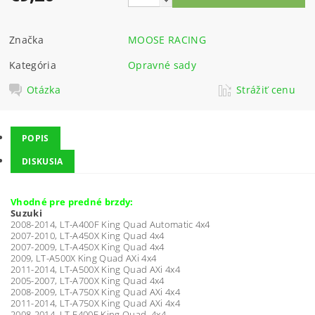
Značka
MOOSE RACING
Kategória
Opravné sady
Otázka
Strážiť cenu
POPIS
DISKUSIA
Vhodné pre predné brzdy:
Suzuki
2008-2014, LT-A400F King Quad Automatic 4x4
2007-2010, LT-A450X King Quad 4x4
2007-2009, LT-A450X King Quad 4x4
2009, LT-A500X King Quad AXi 4x4
2011-2014, LT-A500X King Quad AXi 4x4
2005-2007, LT-A700X King Quad 4x4
2008-2009, LT-A750X King Quad AXi 4x4
2011-2014, LT-A750X King Quad AXi 4x4
2008-2014, LT-F400F King Quad 4x4