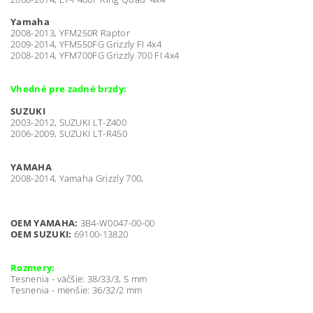
Yamaha
2008-2013, YFM250R Raptor
2009-2014, YFM550FG Grizzly FI 4x4
2008-2014, YFM700FG Grizzly 700 FI 4x4
Vhodné pre zadné brzdy:
SUZUKI
2003-2012, SUZUKI LT-Z400
2006-2009, SUZUKI LT-R450
YAMAHA
2008-2014, Yamaha Grizzly 700,
OEM YAMAHA:
3B4-W0047-00-00
OEM SUZUKI:
69100-13820
Rozmery:
Tesnenia - väčšie: 38/33/3, 5 mm
Tesnenia - menšie: 36/32/2 mm