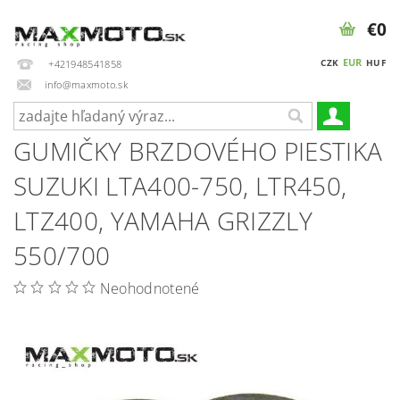
€0
EUR
CZK
HUF
+421948541858
info@maxmoto.sk
GUMIČKY BRZDOVÉHO PIESTIKA
SUZUKI LTA400-750, LTR450,
LTZ400, YAMAHA GRIZZLY
550/700
Neohodnotené