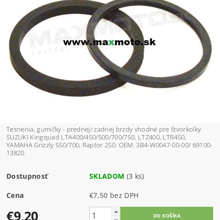
Tesnenia, gumičky - prednej/ zadnej brzdy vhodné pre štvorkolky
SUZUKI Kingquad LTA400/450/500/700/750, LTZ400, LTR450,
YAMAHA Grizzly 550/700, Raptor 250. OEM: 3B4-W0047-00-00/ 69100-
13820
Dostupnosť
SKLADOM
(3 ks)
Cena
€7,50 bez DPH
€9,20