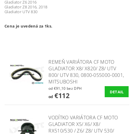
Gladiator Z6 2016
Gladiator Z8 2016, 2018
Gladiator UTV 830
Cena je uvedená za 1ks.
REMEŇ VARIÁTORA CF MOTO
GLADIATOR X8/ X820/ Z8/ UTV
800/ UTV 830, 0800-055000-0001,
MITSUBOSHI
od €91,10 bez DPH
DETAIL
€112
od
VODÍTKO VARIÁTORA CF MOTO
GLADIATOR X5/ X6/ X8/
RX510/530 / Z6/ Z8/ UTV 530/