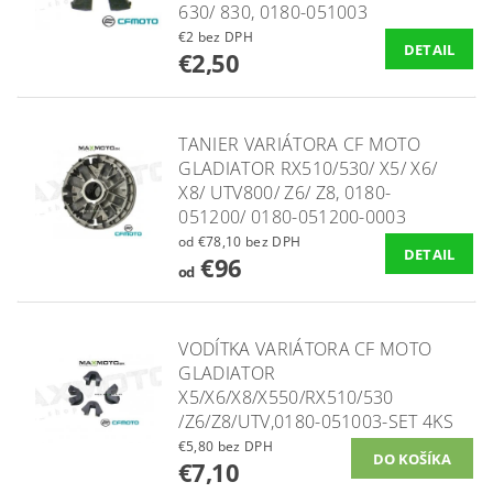
630/ 830, 0180-051003
€2 bez DPH
DETAIL
€2,50
TANIER VARIÁTORA CF MOTO
GLADIATOR RX510/530/ X5/ X6/
X8/ UTV800/ Z6/ Z8, 0180-
051200/ 0180-051200-0003
od €78,10 bez DPH
DETAIL
€96
od
VODÍTKA VARIÁTORA CF MOTO
GLADIATOR
X5/X6/X8/X550/RX510/530
/Z6/Z8/UTV,0180-051003-SET 4KS
€5,80 bez DPH
€7,10