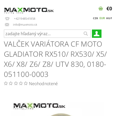
€0
EUR
CZK
HUF
+421948541858
info@maxmoto.sk
VALČEK VARIÁTORA CF MOTO
GLADIATOR RX510/ RX530/ X5/
X6/ X8/ Z6/ Z8/ UTV 830, 0180-
051100-0003
Neohodnotené