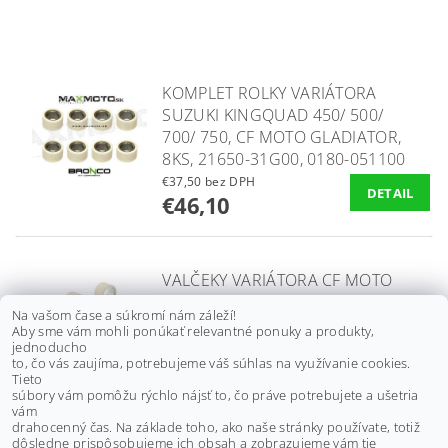
KOMPLET ROLKY VARIÁTORA
SUZUKI KINGQUAD 450/ 500/
700/ 750, CF MOTO GLADIATOR,
8KS, 21650-31G00, 0180-051100
€37,50 bez DPH
DETAIL
€46,10
VALČEKY VARIÁTORA CF MOTO
GLADIATOR RX510/ RX530/ X5/
Na vašom čase a súkromí nám záleží!
X6/ X8/ Z6/ Z8/ UTV 830, 0180-
Aby sme vám mohli ponúkať relevantné ponuky a produkty,
051100-0003
jednoducho
to, čo vás zaujíma, potrebujeme váš súhlas na využívanie cookies.
€19,50 bez DPH
Tieto
€24
súbory vám pomôžu rýchlo nájsť to, čo práve potrebujete a ušetria
vám
drahocenný čas. Na základe toho, ako naše stránky používate, totiž
dôsledne prispôsobujeme ich obsah a zobrazujeme vám tie