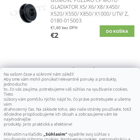
GUMOVÉ PUZDRO CF MOTO
GLADIATOR X5/ X6/ X8/ X450/
X520/ X550/ X850/ X1000/ UTV/ Z,
0180-015003
€1,60 bez DPH
€2
PLASTOVÝ KRYT NÁLEVKY OLEJA
Na vašom čase a súkromí nám záleží!
CF MOTO GLADIATOR RX510/ X5/
Aby sme vám mohli ponúkať relevantné ponuky a produkty,
X6, 0180-015002-0001
jednoducho
to, čo vás zaujíma, potrebujeme váš súhlas na využívanie cookies.
€8,10 bez DPH
Tieto
€10
súbory vám pomôžu rýchlo nájsť to, čo práve potrebujete a ušetria
vám
drahocenný čas. Na základe toho, ako naše stránky používate, totiž
dôsledne prispôsobujeme ich obsah a zobrazujeme vám tie
Buďte prvý, kto napíše príspevok k tejto položke.
najvhodnejšie
produkty. Je to praktické a efektívne!
Pridať komentár
Kliknutím na tlačidlo
„Súhlasím"
vyjadríte svoj súhlas s
používaním súborov cookies. Nastavenie cookies, personalizáciu a