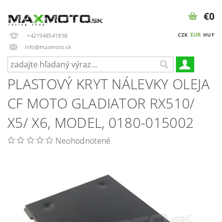
€0
EUR
CZK
HUF
+421948541858
info@maxmoto.sk
PLASTOVÝ KRYT NÁLEVKY OLEJA
CF MOTO GLADIATOR RX510/
X5/ X6, MODEL, 0180-015002
Neohodnotené