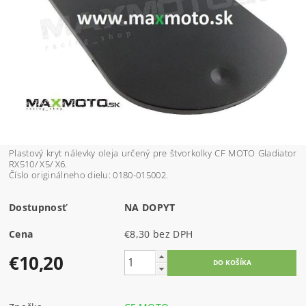
Plastový kryt nálevky oleja určený pre štvorkolky CF MOTO Gladiator
RX510/ X5/ X6.
Číslo originálneho dielu: 0180-015002.
Dostupnosť
NA DOPYT
Cena
€8,30 bez DPH
€10,20