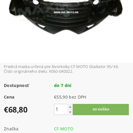
Predná maska určená pre štvorkolky CF MOTO Gladiator X5/ X6.
Číslo originálneho dielu: 9050-040022.
Dostupnosť
do 7 dní
Cena
€55,90 bez DPH
€68,80
Značka
CF MOTO