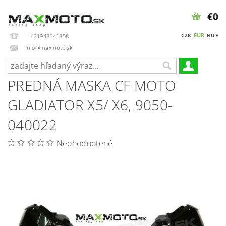
€0
EUR
CZK
HUF
+421948541858
info@maxmoto.sk
PREDNÁ MASKA CF MOTO
GLADIATOR X5/ X6, 9050-
040022
Neohodnotené