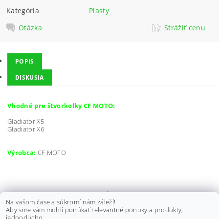
Kategória
Plasty
Otázka
Strážiť cenu
POPIS
DISKUSIA
Vhodné pre štvorkolky CF MOTO:
Gladiator X5
Gladiator X6
Výrobca:
CF MOTO
PREDNÁ MASKA SVETIEL CF
Na vašom čase a súkromí nám záleží!
MOTO GLADIATOR X850/ X1000
Aby sme vám mohli ponúkať relevantné ponuky a produkty,
G3, 9AWV-041011-8000
jednoducho