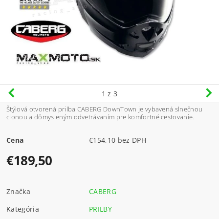
1
z 3
Štýlová otvorená prilba CABERG DownTown je vybavená slnečnou
clonou a dômysleným odvetrávaním pre komfortné cestovanie.
Cena
€154,10 bez DPH
€189,50
Značka
CABERG
Kategória
PRILBY