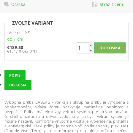
Otázka
Strážiť cenu
ZVOĽTE VARIANT
Veľkosť: XS
do 7 dní
€189,50
€154,10 bez DPH
POPIS
DISKUSIA
Výklopná prilba CABERG - vonkajšia škrupina prilby je vyrobená z
polykarbonátu, vďaka čomu poskytuje maximálnu odolnosť a
bezpečie. Prilba má efektívny vetrací systém pre prívod nového
čerstvého vzduchu a odvod vzduchu z prilby - vetrací systém je
možné nastaviť. Komfortná vnútorná vložka je vyberateľná, prateľná
a antialergická. Plexi prilby je odolné voči poškriabaniu, plexi DVT
(Double Visor Tech), plexi s prípravou pre pinlock. Vďaka slnečnej