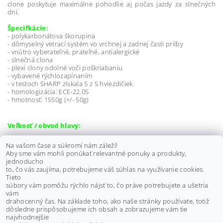
clone poskytuje maximálne pohodlie aj počas jazdy za slnečných
dní.
Špecifkácie:
- polykarbonátova škorupina
- dômyselný vetrací systém vo vrchnej a zadnej časti prilby
- vnútro vyberateľné, prateľné, antialergické
- slnečná clona
- plexi clony odolné voči poškriabaniu
- vybavené rýchlozapínaním
- v testoch SHARP získala 5 z 5 hviezdičiek
- homologizácia: ECE-22.05
- hmotnosť: 1550g (+/- 50g)
Veľkosť / obvod hlavy:
XS: 53-54 cm
Na vašom čase a súkromí nám záleží!
S: 55-56 cm
Aby sme vám mohli ponúkať relevantné ponuky a produkty,
M: 57-58 cm
jednoducho
L: 59-60 cm
to, čo vás zaujíma, potrebujeme váš súhlas na využívanie cookies.
Tieto
XL: 61-62 cm
súbory vám pomôžu rýchlo nájsť to, čo práve potrebujete a ušetria
vám
Výrobca:
CABERG
drahocenný čas. Na základe toho, ako naše stránky používate, totiž
dôsledne prispôsobujeme ich obsah a zobrazujeme vám tie
Buďte prvý, kto napíše príspevok k tejto položke.
najvhodnejšie