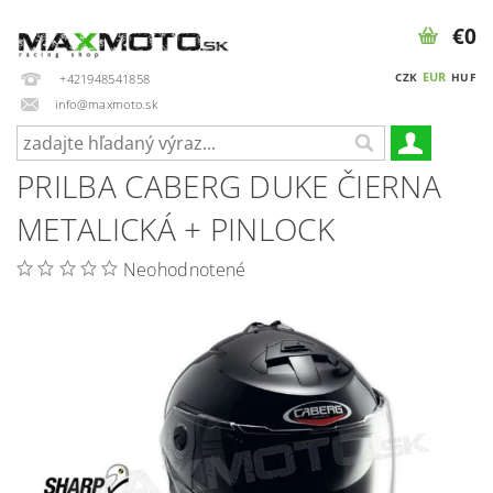
€0
EUR
CZK
HUF
+421948541858
info@maxmoto.sk
PRILBA CABERG DUKE ČIERNA
METALICKÁ + PINLOCK
Neohodnotené