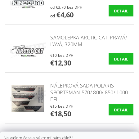
od €3,70 bez DPH
DETAIL
€4,60
od
SAMOLEPKA ARCTIC CAT, PRAVÁ/
ĽAVÁ, 320MM
€10 bez DPH
DETAIL
€12,30
NÁLEPKOVÁ SADA POLARIS
SPORTSMAN 570/ 800/ 850/ 1000
EFI
€15 bez DPH
DETAIL
€18,50
NÁLEPKOVÁ SADA MIX -
Na vašom čase a súkromí nám záleží!