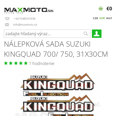
€0
EUR
CZK
HUF
+421948541858
info@maxmoto.sk
NÁLEPKOVÁ SADA SUZUKI
KINGQUAD 700/ 750, 31X30CM
1 hodnotenie