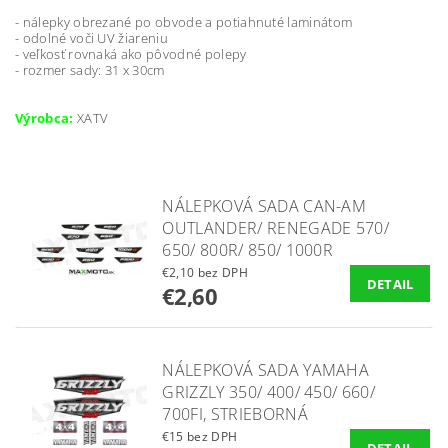
- nálepky obrezané po obvode a potiahnuté laminátom
- odolné voči UV žiareniu
- veľkosť rovnaká ako pôvodné polepy
- rozmer sady: 31 x 30cm
Výrobca:
XATV
NÁLEPKOVÁ SADA CAN-AM
OUTLANDER/ RENEGADE 570/
650/ 800R/ 850/ 1000R
€2,10 bez DPH
DETAIL
€2,60
NÁLEPKOVÁ SADA YAMAHA
GRIZZLY 350/ 400/ 450/ 660/
700FI, STRIEBORNÁ
€15 bez DPH