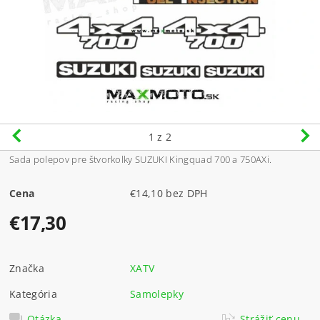
1
z 2
Sada polepov pre štvorkolky SUZUKI Kingquad 700 a 750AXi.
Cena
€14,10 bez DPH
€17,30
Značka
XATV
Kategória
Samolepky
Otázka
Strážiť cenu