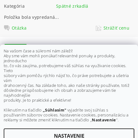
Kategória
Spätné zrkadlá
Položka bola vypredaná...
Otázka
Strážiť cenu
POPIS
Na vašom čase a súkromí nám záleží!
Aby sme vám mohli ponúkať relevantné ponuky a produkty,
DISKUSIA
jednoducho
to, čo vás zaujíma, potrebujeme váš súhlas na využívanie cookies.
Tieto
súbory vám pomôžu rýchlo nájsť to, čo práve potrebujete a ušetria
Vhodné pre modely:
vám
Access Tomahawk 250/300/400
drahocenný čas. Na základe toho, ako naše stránky používate, totiž
dôsledne prispôsobujeme ich obsah a zobrazujeme vám tie
Buďte prvý, kto napíše príspevok k tejto položke.
najvhodnejšie
produkty. Je to praktické a efektívne!
Pridať komentár
Kliknutím na tlačidlo
„Súhlasím"
vyjadríte svoj súhlas s
používaním súborov cookies. Nastavenie cookies, personalizáciu a
reklamy si môžete zmeniť kliknutím na tlačidlo „
Nastavenie
".
NASTAVENIE