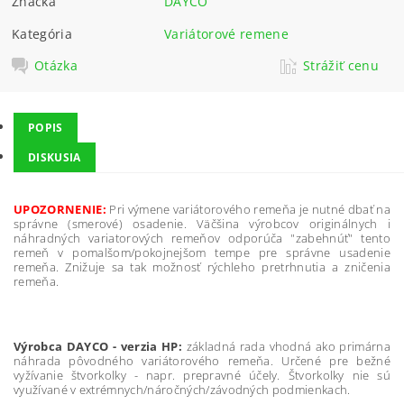
Značka
DAYCO
Kategória
Variátorové remene
Otázka
Strážiť cenu
POPIS
DISKUSIA
UPOZORNENIE:
Pri výmene variátorového remeňa je nutné dbať na
správne (smerové) osadenie. Väčšina výrobcov originálnych i
náhradných variatorových remeňov odporúča "zabehnúť" tento
remeň v pomalšom/pokojnejšom tempe pre správne usadenie
remeňa. Znižuje sa tak možnosť rýchleho pretrhnutia a zničenia
remeňa.
Výrobca DAYCO - verzia HP:
základná rada vhodná ako primárna
náhrada pôvodného variátorového remeňa. Určené pre bežné
vyžívanie štvorkolky - napr. prepravné účely. Štvorkolky nie sú
využívané v extrémnych/náročných/závodných podmienkach.