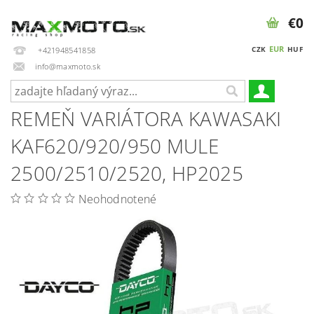
€0
EUR
CZK
HUF
+421948541858
info@maxmoto.sk
REMEŇ VARIÁTORA KAWASAKI
KAF620/920/950 MULE
2500/2510/2520, HP2025
Neohodnotené