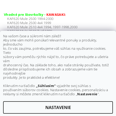
Vhodné pre štovrkolky -
KAWASAKI:
KAF620 Mule 2500 1994-2000
KAF620 Mule 2500 4x4 1999
KAF620 Mule 2510 4x4 1994, 1997-1998,2000
KAF620 Mule 2510 Turf 1998
KAF620 Mule 2520 Turf 1995-1996, 1999-2000
Na vašom čase a súkromí nám záleží!
KAF920 Mule 2510 Diesel 2002
Aby sme vám mohli ponúkať relevantné ponuky a produkty,
KAF950 Mule 2510 Diesel 2000-2001
jednoducho
to, čo vás zaujíma, potrebujeme váš súhlas na využívanie cookies.
Tieto
súbory vám pomôžu rýchlo nájsť to, čo práve potrebujete a ušetria
vám
drahocenný čas. Na základe toho, ako naše stránky používate, totiž
dôsledne prispôsobujeme ich obsah a zobrazujeme vám tie
Buďte prvý, kto napíše príspevok k tejto položke.
najvhodnejšie
produkty. Je to praktické a efektívne!
Pridať komentár
Kliknutím na tlačidlo
„Súhlasím"
vyjadríte svoj súhlas s
používaním súborov cookies. Nastavenie cookies, personalizáciu a
reklamy si môžete zmeniť kliknutím na tlačidlo „
Nastavenie
".
NASTAVENIE
Upraviť nastavenie cookies
2026 ©
MAXMOTO.SK
, všetky práva vyhradené