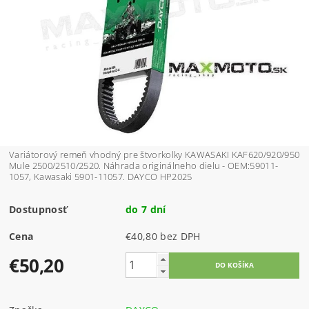
Variátorový remeň vhodný pre štvorkolky KAWASAKI KAF620/920/950
Mule 2500/2510/2520. Náhrada originálneho dielu - OEM:59011-
1057, Kawasaki 5901-11057. DAYCO HP2025
Dostupnosť
do 7 dní
Cena
€40,80 bez DPH
€50,20