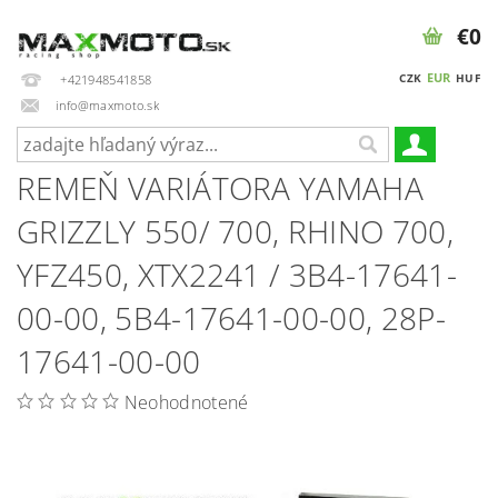
€0
EUR
CZK
HUF
+421948541858
info@maxmoto.sk
REMEŇ VARIÁTORA YAMAHA
GRIZZLY 550/ 700, RHINO 700,
YFZ450, XTX2241 / 3B4-17641-
00-00, 5B4-17641-00-00, 28P-
17641-00-00
Neohodnotené