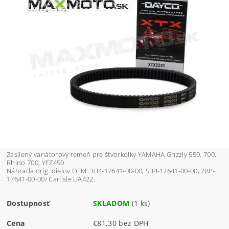
Zasílený variátorový remeň pre štvorkolky YAMAHA Grizzly 550, 700,
Rhino 700, YFZ450.
Náhrada orig. dielov OEM: 3B4-17641-00-00, 5B4-17641-00-00, 28P-
17641-00-00/ Carlisle UA422.
Dostupnosť
SKLADOM
(1 ks)
Cena
€81,30 bez DPH