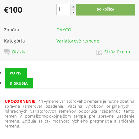
€100
Značka
DAYCO
Kategória
Variátorové remene
Otázka
Strážiť cenu
POPIS
DISKUSIA
UPOZORNENIE:
Pri výmene variátorového remeňa je nutné dbať na
správne (smerové) osadenie. Väčšina výrobcov originálnych i
náhradných variatorových remeňov odporúča "zabehnúť" tento
remeň v pomalšom/pokojnejšom tempe pre správne usadenie
remeňa. Znižuje sa tak možnosť rýchleho pretrhnutia a zničenia
remeňa.