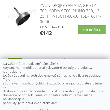
ZVON SPOJKY YAMAHA GRIZLY
700, KODIAK 700, RHINO 700, 13-
25, 1HP-16611-00-00, 16B-16611-
00-00
€115,50 bez DPH
€142
REMEŇ VARIÁTORA YAMAHA
Novinka
Na vašom čase a súkromí nám záleží!
RHINO 660, GRIZZLY 550, 660,
Aby sme vám mohli ponúkať relevantné ponuky a produkty,
700, ULTIMAX UA422
jednoducho
to, čo vás zaujíma, potrebujeme váš súhlas na využívanie cookies.
€115,40 bez DPH
Tieto
€141,90
súbory vám pomôžu rýchlo nájsť to, čo práve potrebujete a ušetria
vám
drahocenný čas. Na základe toho, ako naše stránky používate, totiž
dôsledne prispôsobujeme ich obsah a zobrazujeme vám tie
Buďte prvý, kto napíše príspevok k tejto položke.
najvhodnejšie
produkty. Je to praktické a efektívne!
Pridať komentár