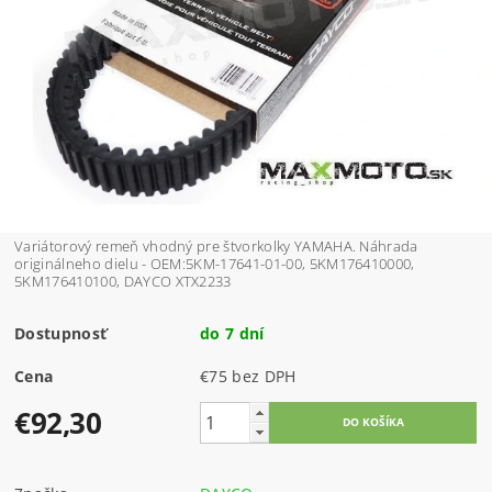
Variátorový remeň vhodný pre štvorkolky YAMAHA. Náhrada
originálneho dielu - OEM:5KM-17641-01-00, 5KM176410000,
5KM176410100, DAYCO XTX2233
Dostupnosť
do 7 dní
Cena
€75 bez DPH
€92,30