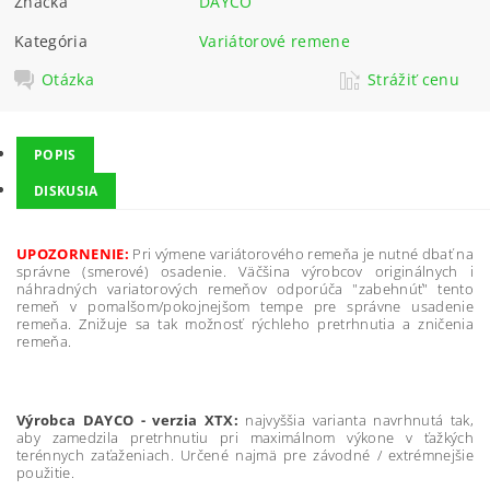
Značka
DAYCO
Kategória
Variátorové remene
Otázka
Strážiť cenu
POPIS
DISKUSIA
UPOZORNENIE:
Pri výmene variátorového remeňa je nutné dbať na
správne (smerové) osadenie. Väčšina výrobcov originálnych i
náhradných variatorových remeňov odporúča "zabehnúť" tento
remeň v pomalšom/pokojnejšom tempe pre správne usadenie
remeňa. Znižuje sa tak možnosť rýchleho pretrhnutia a zničenia
remeňa.
Výrobca DAYCO - verzia XTX:
najvyššia varianta navrhnutá tak,
aby zamedzila pretrhnutiu pri maximálnom výkone v ťažkých
terénnych zaťaženiach. Určené najmä pre závodné / extrémnejšie
použitie.