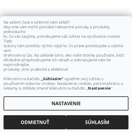
GUFERO VARIÁTORU YAMAHA
Na vašom čase a súkromí nám záleží!
Aby sme vám mohli ponúkať relevantné ponuky a produkty,
GRIZZLY 500-700, 93101-35001
jednoducho
to, čo vás zaujíma, potrebujeme váš súhlas na využívanie cookies.
€12,20 bez DPH
Tieto
€15
súbory vám pomôžu rýchlo nájsť to, čo práve potrebujete a ušetria
vám
drahocenný čas. Na základe toho, ako naše stránky používate, totiž
dôsledne prispôsobujeme ich obsah a zobrazujeme vám tie
Buďte prvý, kto napíše príspevok k tejto položke.
najvhodnejšie
produkty. Je to praktické a efektívne!
Pridať komentár
Kliknutím na tlačidlo
„Súhlasím"
vyjadríte svoj súhlas s
používaním súborov cookies. Nastavenie cookies, personalizáciu a
reklamy si môžete zmeniť kliknutím na tlačidlo „
Nastavenie
".
NASTAVENIE
Upraviť nastavenie cookies
2026 ©
MAXMOTO.SK
, všetky práva vyhradené
Vytvoril Shoptet
ODMIETNUŤ
SÚHLASÍM