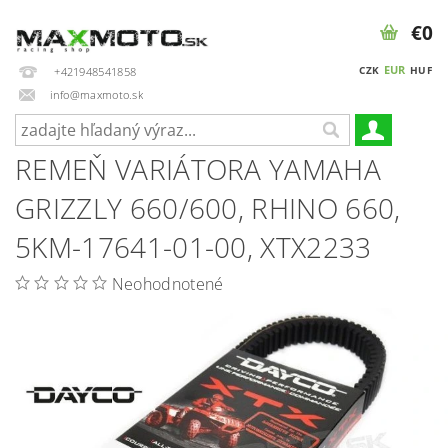
€0
EUR
CZK
HUF
+421948541858
info@maxmoto.sk
REMEŇ VARIÁTORA YAMAHA
GRIZZLY 660/600, RHINO 660,
5KM-17641-01-00, XTX2233
Neohodnotené