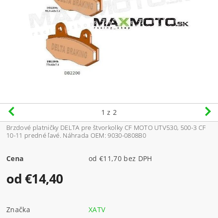
1
z 2
Brzdové platničky DELTA pre štvorkolky CF MOTO UTV530, 500-3 CF
10-11 predné ľavé. Náhrada OEM: 9030-0808B0
Cena
od €11,70 bez DPH
od €14,40
Značka
XATV