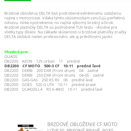
Brzdové obloženia DELTA boli podrobené extrémnemu zaťaženiu
najmä v motocrosse. Vďaka týmto skúsenostiam zaručujú perfektnú
odozvu, nízke opotrebenie, no najmä výborný brzdný účinok.
Brzdové platničky DELTA sú podrobené TUV testu - vhodné pre
všetky typy diskov. Na základe skúsenosti si brzdové platničky značky
DELTA obľúbili nielen profesionálni, ale aj príležitostní jazdci.
Vhodné pre:
QUADS
DB2200 AEON 125 Urban 11 predné
DB2200 CF MOTO 500-3 CF 10-11 predné ľavé
DB2200 DERBI 200 DXR (Front drum) 04 zadné
DB2200 DERBI 250 DXR (Front drum) 04-05 zadné
DB2200 GAS-GAS 250 KS RV 06 predné ľavé
DB2200 GOES 520 G UTX 10-11 predné pravé
DB2200 QUADZILLA RS 6 4WD 10-11 predné ľavé
BRZDOVÉ OBLOŽENIE CF MOTO
UTV530, PREDNÉ PRAVÉ, 9030-