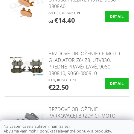
0808A0
od €11,70 bez DPH
DETAIL
€14,40
od
BRZDOVÉ OBLOŽENIE CF MOTO
GLADIATOR Z6/ Z8, UTV830,
PREDNÉ PRAVÉ/ ĽAVÉ, 9060-
080810, 9060-080910
€18,30 bez DPH
DETAIL
€22,50
BRZDOVÉ OBLOŽENIE
PARKOVACEJ BRZDY CF MOTO
GLADIATOR X450/ X550/ X600/
Na vašom čase a súkromí nám záleží!
X625, GOES 400/ 500, 7000-
Aby sme vám mohli ponúkať relevantné ponuky a produkty,