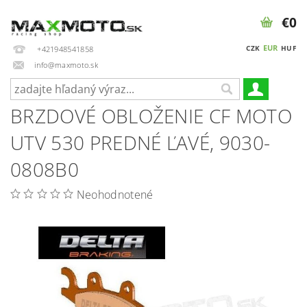
€0
EUR
CZK
HUF
+421948541858
info@maxmoto.sk
BRZDOVÉ OBLOŽENIE CF MOTO
UTV 530 PREDNÉ ĽAVÉ, 9030-
0808B0
Neohodnotené