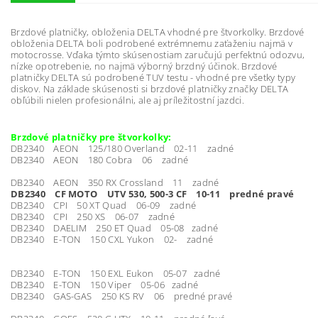
Brzdové platničky, obloženia DELTA vhodné pre štvorkolky. Brzdové
obloženia DELTA boli podrobené extrémnemu zaťaženiu najmä v
motocrosse. Vďaka týmto skúsenostiam zaručujú perfektnú odozvu,
nízke opotrebenie, no najmä výborný brzdný účinok. Brzdové
platničky DELTA sú podrobené TUV testu - vhodné pre všetky typy
diskov. Na základe skúsenosti si brzdové platničky značky DELTA
obľúbili nielen profesionálni, ale aj príležitostní jazdci.
Brzdové platničky pre štvorkolky:
DB2340 AEON 125/180 Overland 02-11 zadné
DB2340 AEON 180 Cobra 06 zadné
DB2340 AEON 350 RX Crossland 11 zadné
DB2340 CF MOTO UTV 530, 500-3 CF 10-11 predné pravé
DB2340 CPI 50 XT Quad 06-09 zadné
DB2340 CPI 250 XS 06-07 zadné
DB2340 DAELIM 250 ET Quad 05-08 zadné
DB2340 E-TON 150 CXL Yukon 02- zadné
DB2340 E-TON 150 EXL Eukon 05-07 zadné
DB2340 E-TON 150 Viper 05-06 zadné
DB2340 GAS-GAS 250 KS RV 06 predné pravé