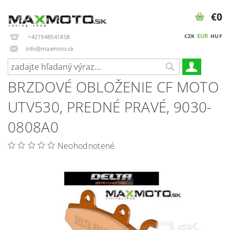
€0
EUR
CZK
HUF
+421948541858
info@maxmoto.sk
BRZDOVÉ OBLOŽENIE CF MOTO
UTV530, PREDNÉ PRAVÉ, 9030-
0808A0
Neohodnotené