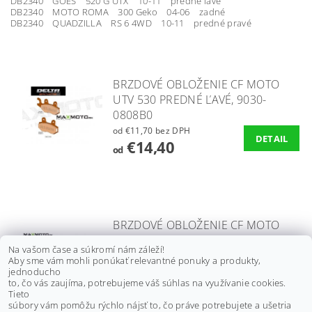
DB2340 GOES 520 G UTX 10-11 predné ľavé
DB2340 MOTO ROMA 300 Geko 04-06 zadné
DB2340 QUADZILLA RS 6 4WD 10-11 predné pravé
BRZDOVÉ OBLOŽENIE CF MOTO
UTV 530 PREDNÉ ĽAVÉ, 9030-
0808B0
od €11,70 bez DPH
DETAIL
€14,40
od
BRZDOVÉ OBLOŽENIE CF MOTO
GLADIATOR Z6/ Z8, UTV830,
Na vašom čase a súkromí nám záleží!
PREDNÉ PRAVÉ/ ĽAVÉ, 9060-
Aby sme vám mohli ponúkať relevantné ponuky a produkty,
080810, 9060-080910
jednoducho
to, čo vás zaujíma, potrebujeme váš súhlas na využívanie cookies.
€18,30 bez DPH
Tieto
DETAIL
€22,50
súbory vám pomôžu rýchlo nájsť to, čo práve potrebujete a ušetria