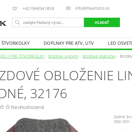
info@maxmoto.sk
+421948541858
E ŠTVORKOLKY
DOPLNKY PRE ATV, UTV
LED OSVET
DIELY PRE ŠTVORKOLKY
Brzdový systém
Brzdové platničky
Brzdo
ZDOVÉ OBLOŽENIE LIN
DNÉ, 32176
Neohodnotené
Zadné brz
260/ 300 -