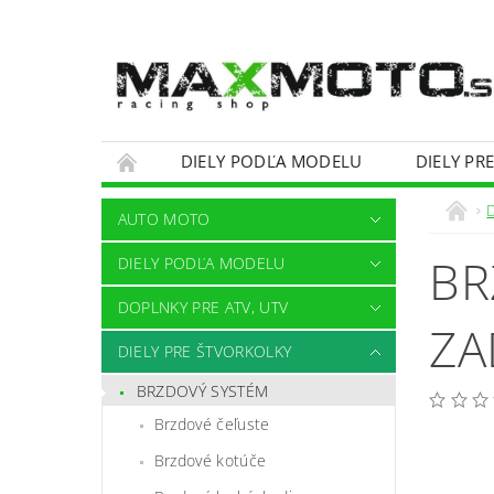
DIELY PODĽA MODELU
DIELY PR
OBCHODNÉ PODMIENKY
KONTAKTY
AUTO MOTO
BR
DIELY PODĽA MODELU
DOPLNKY PRE ATV, UTV
ZA
DIELY PRE ŠTVORKOLKY
BRZDOVÝ SYSTÉM
Brzdové čeľuste
Brzdové kotúče