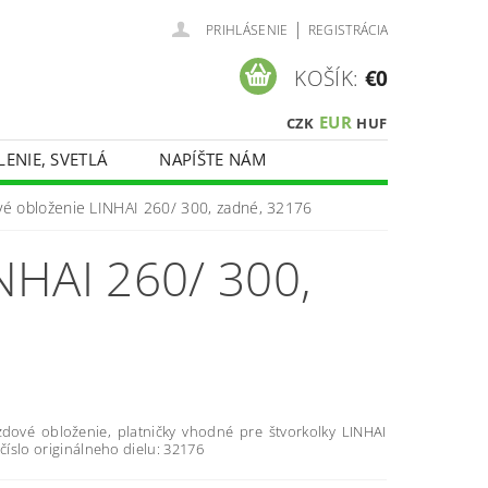
|
PRIHLÁSENIE
REGISTRÁCIA
KOŠÍK:
€0
EUR
CZK
HUF
LENIE, SVETLÁ
NAPÍŠTE NÁM
vé obloženie LINHAI 260/ 300, zadné, 32176
HAI 260/ 300,
dové obloženie, platničky vhodné pre štvorkolky LINHAI
 číslo originálneho dielu: 32176