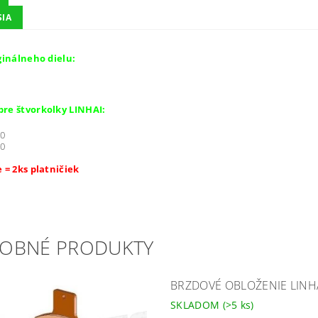
SIA
iginálneho dielu:
re štvorkolky LINHAI:
60
00
e = 2ks platničiek
OBNÉ PRODUKTY
BRZDOVÉ OBLOŽENIE LINHAI
SKLADOM
(>5 ks)