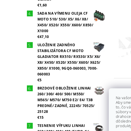
€1,60
SADA NA VÝMENU OLEJA CF
MOTO 510/ 530/ X5/ X6/ X8/
X450/ X520/ X550/ X600/ X850/
X1000
€47,10
ULOŽENIE ZADNÉHO
STABILIZÁTORA CF MOTO
GLADIATOR RX510/ RX530/ X5/ X6/
X8/ X450/ X520/ X550/ X600/ X625/
X850/ X1000, 9GQ0-060003, 7000-
060003
€5
BRZDOVÉ OBLOŽENIE LINHAI
260/ 300/ 400/ 500/ M550/
Najpr
Na vašo
M565/ M570/ M750 E2/ E4/ T3B
Aby sme
PREDNÉ/ ZADNÉ, 22245/ 70525/
to, čo v
25128
súbory v
drahocen
€15
dôsledn
TESNENIE VÝFUKU LINHAI
produkty