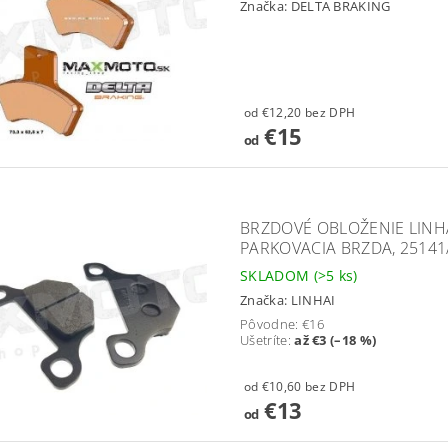
Značka:
DELTA BRAKING
od €12,20 bez DPH
€15
od
BRZDOVÉ OBLOŽENIE LINHAI
PARKOVACIA BRZDA, 25141/
SKLADOM
(>5 ks)
Značka:
LINHAI
Pôvodne:
€16
Ušetríte
:
až €3 (–18 %)
od €10,60 bez DPH
€13
od