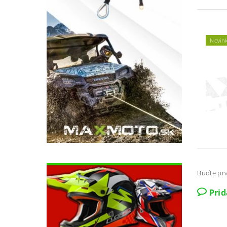
Novin
Buďte prv
Pri