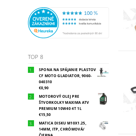
TOP 8
SPONA NA SPÁJANIE PLASTOV
CF MOTO GLADIATOR, 9060-
040310
€0,90
MOTOROVÝ OLEJ PRE
ŠTVORKOLKY MAXIMA ATV
PREMIUM 10W40 4T 1L
€15,50
MATICA DISKU M10X1.25,
14MM, ITP, CHRÓMOVÁ/
ČIERNA