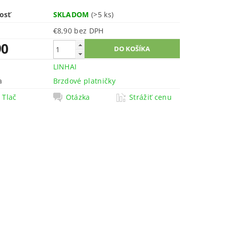
osť
SKLADOM
(>5 ks)
€8,90 bez DPH
90
LINHAI
a
Brzdové platničky
Tlač
Otázka
Strážiť cenu