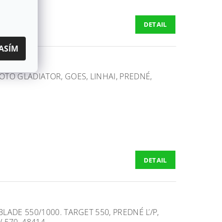
DETAIL
ASÍM
TO GLADIATOR, GOES, LINHAI, PREDNÉ,
0
DETAIL
ADE 550/1000. TARGET 550, PREDNÉ Ľ/P,
/ 570, 48414