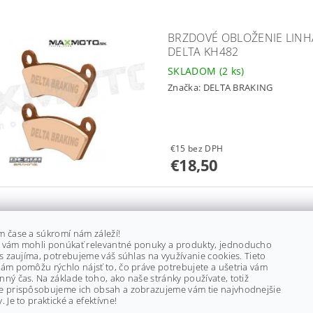
BRZDOVÉ OBLOŽENIE LINHA
DELTA KH482
SKLADOM
(2 ks)
Značka:
DELTA BRAKING
€15 bez DPH
€18,50
BRZDOVÉ OBLOŽENIE LINHAI
edávanejšie
m čase a súkromí nám záleží!
M750 E2/ E4/ T3B PREDNÉ/
 vám mohli ponúkať relevantné ponuky a produkty, jednoducho
ás zaujíma, potrebujeme váš súhlas na využívanie cookies. Tieto
SKLADOM
(>5 ks)
ám pomôžu rýchlo nájsť to, čo práve potrebujete a ušetria vám
ný čas. Na základe toho, ako naše stránky používate, totiž
Značka:
DELTA BREAKING
e prispôsobujeme ich obsah a zobrazujeme vám tie najvhodnejšie
. Je to praktické a efektívne!