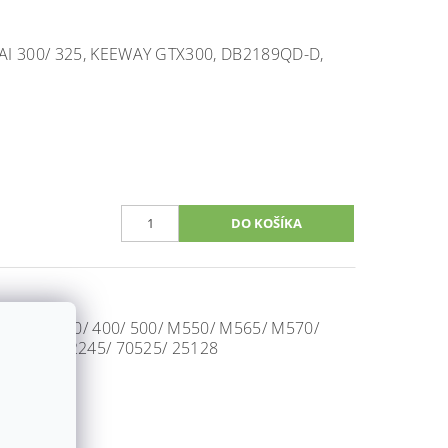
I 300/ 325, KEEWAY GTX300, DB2189QD-D,
 260/ 300/ 400/ 500/ M550/ M565/ M570/
 ZADNÉ, 22245/ 70525/ 25128