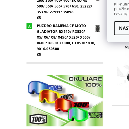
260/ 300/ 400/ 400 (EURO 4)/
Kliknutí
500/ 550/ 565/ 570/ 650, 25222/
používan
35370/ 27911/ 35898
reklamy 
€5
PUZDRO RAMENA CF MOTO
NAS
GLADIATOR RX510/ RX530/
X5/ X6/ X8/ X450/ X520/ X550/
X600/ X850/ X1000, UTV530/ 830,
9010-050500
€5