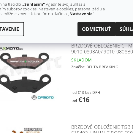
m na tlačidlo
„Súhlasím"
vyjadríte svoj súhlas s
ím súborov cookies. Nastavenie cookies, personalizáciu a
od €12,20 bez DPH
si môžete zmeniť kliknutím na tlačidlo „
Nastavenie
".
€15
od
TAVENIE
ODMIETNUŤ
SÚHL
BRZDOVÉ OBLOŽENIE CF MO
9010-0808A0/ 9010-0808B
SKLADOM
Značka:
DELTA BREAKING
od €13 bez DPH
€16
od
BRZDOVÉ OBLOŽENIE TGB BL
515402, LINHAI T-BOSS 550