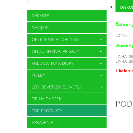
DISKU
NÁRADIE
Číslo or
NAVIJAKY
32176
OBLEČENIE A DOPLNKY
Vhodné p
OLEJE, MAZIVÁ, PRÍSADY
LINHAI 2
LINHAI 3
PNEUMATIKY A DISKY
1 baleni
PRILBY
LED OSVETLENIE, SVETLÁ
TIP NA DARČEK
POD
TOP PRODUKTY
VYBAVENIE