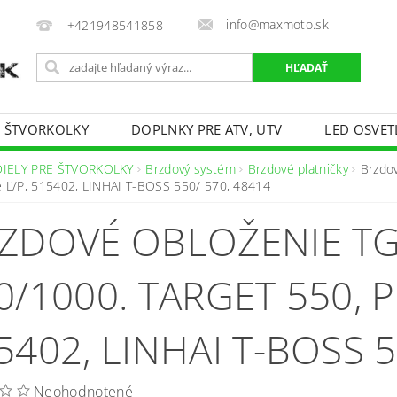
info@maxmoto.sk
+421948541858
E ŠTVORKOLKY
DOPLNKY PRE ATV, UTV
LED OSVET
DIELY PRE ŠTVORKOLKY
Brzdový systém
Brzdové platničky
Brzdo
 Ľ/P, 515402, LINHAI T-BOSS 550/ 570, 48414
ZDOVÉ OBLOŽENIE T
0/1000. TARGET 550, 
5402, LINHAI T-BOSS 5
Neohodnotené