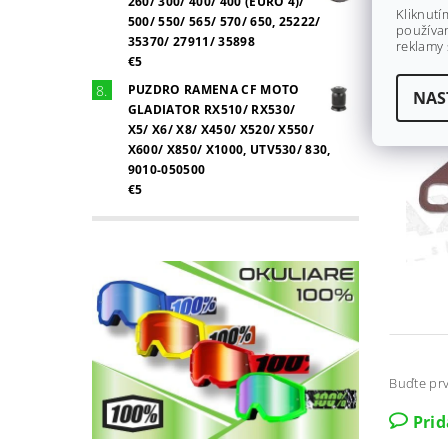
260/ 300/ 400/ 400 (EURO 4)/
Kliknutí
500/ 550/ 565/ 570/ 650, 25222/
používan
35370/ 27911/ 35898
reklamy 
€5
PUZDRO RAMENA CF MOTO
NAS
GLADIATOR RX510/ RX530/
X5/ X6/ X8/ X450/ X520/ X550/
X600/ X850/ X1000, UTV530/ 830,
9010-050500
€5
Buďte prv
Pri