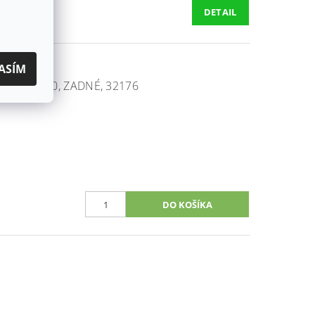
DETAIL
ASÍM
 260/ 300, ZADNÉ, 32176