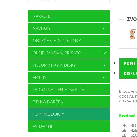
NÁRADIE
ZVO
NAVIJAKY
OBLEČENIE A DOPLNKY
OLEJE, MAZIVÁ, PRÍSADY
POPIS
PNEUMATIKY A DISKY
DISKU
PRILBY
LED OSVETLENIE, SVETLÁ
Brzdové 
odozvu, n
diskov. N
TIP NA DARČEK
TOP PRODUKTY
Brzdové 
TGB 400 
VYBAVENIE
TGB 425
TGB 550