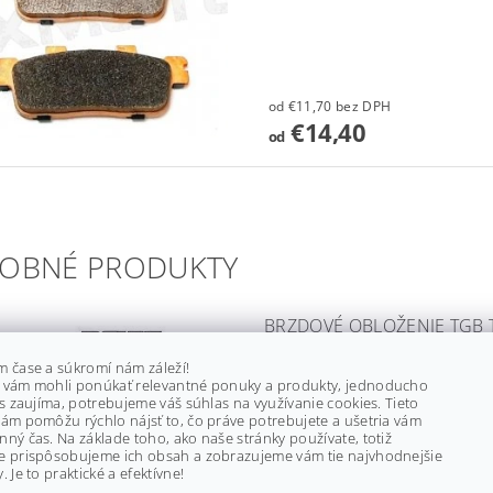
od €11,70 bez DPH
€14,40
od
OBNÉ PRODUKTY
BRZDOVÉ OBLOŽENIE TGB T
DELTA, 514089
m čase a súkromí nám záleží!
SKLADOM
(2 ks)
 vám mohli ponúkať relevantné ponuky a produkty, jednoducho
ás zaujíma, potrebujeme váš súhlas na využívanie cookies. Tieto
Značka:
X-ATV
ám pomôžu rýchlo nájsť to, čo práve potrebujete a ušetria vám
ný čas. Na základe toho, ako naše stránky používate, totiž
e prispôsobujeme ich obsah a zobrazujeme vám tie najvhodnejšie
. Je to praktické a efektívne!