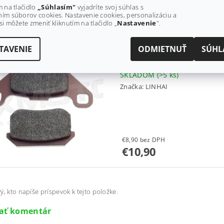
od €13 bez DPH
m na tlačidlo
„Súhlasím"
vyjadríte svoj súhlas s
€16
ím súborov cookies. Nastavenie cookies, personalizáciu a
od
si môžete zmeniť kliknutím na tlačidlo „
Nastavenie
".
TAVENIE
ODMIETNUŤ
SÚHL
BRZDOVÉ OBLOŽENIE LINHAI
SKLADOM
(>5 ks)
Značka:
LINHAI
€8,90 bez DPH
€10,90
ý, kto napíše príspevok k tejto položke.
dať komentár