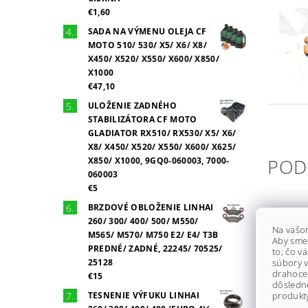
€1,60
SADA NA VÝMENU OLEJA CF
MOTO 510/ 530/ X5/ X6/ X8/
X450/ X520/ X550/ X600/ X850/
X1000
€47,10
ULOŽENIE ZADNÉHO
STABILIZÁTORA CF MOTO
GLADIATOR RX510/ RX530/ X5/ X6/
X8/ X450/ X520/ X550/ X600/ X625/
POD
X850/ X1000, 9GQ0-060003, 7000-
060003
€5
BRZDOVÉ OBLOŽENIE LINHAI
260/ 300/ 400/ 500/ M550/
Na vašo
M565/ M570/ M750 E2/ E4/ T3B
Aby sme
PREDNÉ/ ZADNÉ, 22245/ 70525/
to, čo v
25128
súbory v
drahocen
€15
dôsledn
TESNENIE VÝFUKU LINHAI
produkty