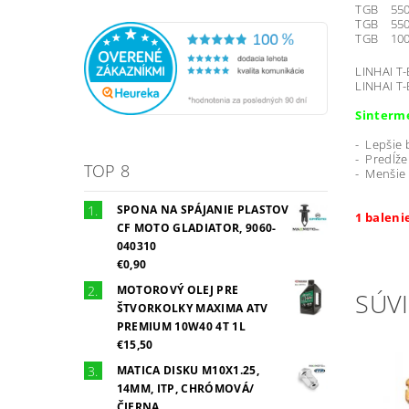
TGB 550 
TGB 550 
TGB 1000
LINHAI T
LINHAI T
Sinterm
- Lepšie 
- Predĺže
TOP 8
- Menšie
SPONA NA SPÁJANIE PLASTOV
1 baleni
CF MOTO GLADIATOR, 9060-
040310
€0,90
MOTOROVÝ OLEJ PRE
SÚVI
ŠTVORKOLKY MAXIMA ATV
PREMIUM 10W40 4T 1L
€15,50
MATICA DISKU M10X1.25,
14MM, ITP, CHRÓMOVÁ/
ČIERNA