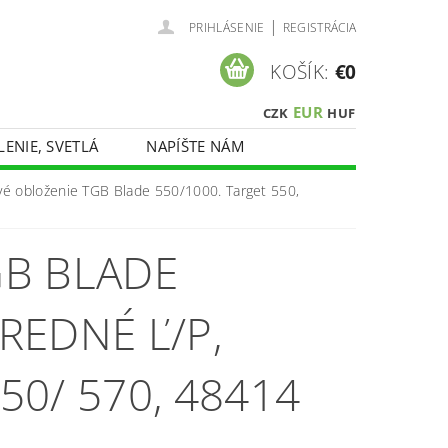
|
PRIHLÁSENIE
REGISTRÁCIA
KOŠÍK:
€0
EUR
CZK
HUF
LENIE, SVETLÁ
NAPÍŠTE NÁM
vé obloženie TGB Blade 550/1000. Target 550,
GB BLADE
PREDNÉ Ľ/P,
50/ 570, 48414