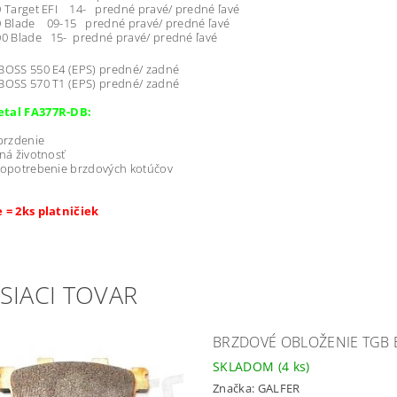
Target EFI 14- predné pravé/ predné ľavé
Blade 09-15 predné pravé/ predné ľavé
 Blade 15- predné pravé/ predné ľavé
-BOSS 550 E4 (EPS) predné/ zadné
-BOSS 570 T1 (EPS) predné/ zadné
etal FA377R-DB:
brzdenie
ná životnosť
 opotrebenie brzdových kotúčov
e = 2ks platničiek
SIACI TOVAR
BRZDOVÉ OBLOŽENIE TGB B
SKLADOM
(4 ks)
Značka:
GALFER