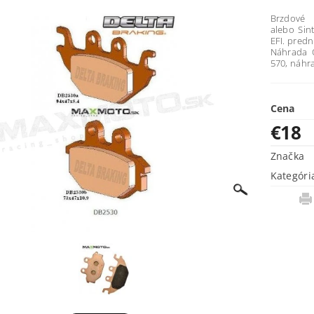
Brzdové 
alebo Sin
EFI. predn
Náhrada 
570, náhr
Cena
€18
Značka
Kategóri