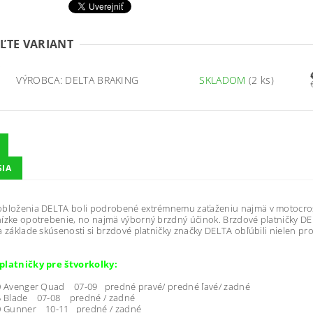
ĽTE VARIANT
VÝROBCA: DELTA BRAKING
SKLADOM
(2 ks)
SIA
obloženia DELTA boli podrobené extrémnemu zaťaženiu najmä v motocros
ízke opotrebenie, no najmä výborný brzdný účinok. Brzdové platničky DE
a základe skúsenosti si brzdové platničky značky DELTA obľúbili nielen profes
platničky pre štvorkolky:
Avenger Quad 07-09 predné pravé/ predné ľavé/ zadné
 Blade 07-08 predné / zadné
 Gunner 10-11 predné / zadné