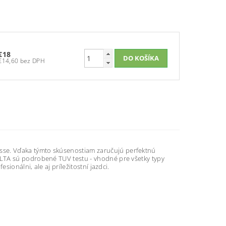
€18
€14,60 bez DPH
se. Vďaka týmto skúsenostiam zaručujú perfektnú
LTA sú podrobené TUV testu - vhodné pre všetky typy
ionálni, ale aj príležitostní jazdci.