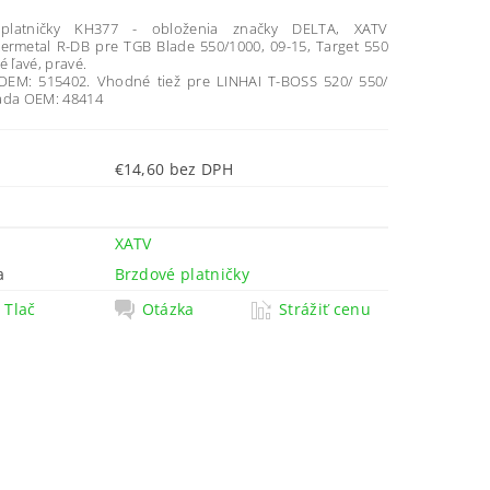
platničky KH377 - obloženia značky DELTA, XATV
termetal R-DB pre TGB Blade 550/1000, 09-15, Target 550
é ľavé, pravé.
OEM: 515402. Vhodné tiež pre LINHAI T-BOSS 520/ 550/
ada OEM: 48414
€14,60 bez DPH
XATV
a
Brzdové platničky
Tlač
Otázka
Strážiť cenu