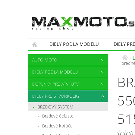
DIELY PODĽA MODELU
DIELY PR
OBCHODNÉ PODMIENKY
KONTAKTY
AUTO MOTO
predné
DIELY PODĽA MODELU
BR
DOPLNKY PRE ATV, UTV
55
DIELY PRE ŠTVORKOLKY
BRZDOVÝ SYSTÉM
51
Brzdové čeľuste
Brzdové kotúče