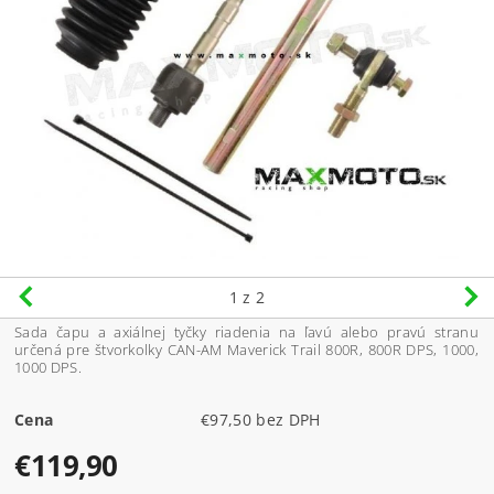
1
z 2
Sada čapu a axiálnej tyčky riadenia
na ľavú alebo pravú stranu
určená pre
štvorkolky CAN-AM Maverick Trail 800R, 800R DPS, 1000,
1000 DPS.
Cena
€97,50 bez DPH
€119,90