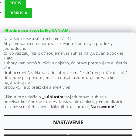
POPIS
DISKUSIA
Vhodné pre štvorkolky CAN-AM:
Na vašom čase a súkromí nám záleží!
Maverick Trail 800R, 18-19
Aby sme vám mohli ponúkať relevantné ponuky a produkty,
Maverick Trail 800R DPS, 18-19
jednoducho
Maverick Trail 1000, 18-19
to, čo vás zaujíma, potrebujeme váš súhlas na využívanie cookies.
Maverick Trail 1000 DPS, 18-19
Tieto
súbory vám pomôžu rýchlo nájsť to, čo práve potrebujete a ušetria
vám
Výrobca:
ALL BALLS
drahocenný čas. Na základe toho, ako naše stránky používate, totiž
dôsledne prispôsobujeme ich obsah a zobrazujeme vám tie
Buďte prvý, kto napíše príspevok k tejto položke.
najvhodnejšie
produkty. Je to praktické a efektívne!
Pridať komentár
Kliknutím na tlačidlo
„Súhlasím"
vyjadríte svoj súhlas s
používaním súborov cookies. Nastavenie cookies, personalizáciu a
reklamy si môžete zmeniť kliknutím na tlačidlo „
Nastavenie
".
NASTAVENIE
Upraviť nastavenie cookies
2026 ©
MAXMOTO.SK
, všetky práva vyhradené