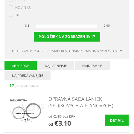
NOVINKA
TIP
€
3
€
40
POLOŽIEK NA ZOBRAZENIE:
17
FILTROVANIE PODĽA PARAMETROV, CHARAKTERISTÍK A VÝROBCOV
ABECEDNE
NAJLACNEJŠIE
NAJDRAHŠIE
NAJPREDÁVANEJŠIE
17
položiek celkom
OPRAVNÁ SADA LANIEK
(SPOJKOVÝCH A PLYNOVÝCH)
od €2,50 bez DPH
DETAIL
€3,10
od