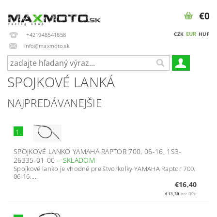
€0
EUR
CZK
HUF
+421948541858
info@maxmoto.sk
SPOJKOVÉ LANKÁ
NAJPREDÁVANEJŠIE
1.
SPOJKOVÉ LANKO YAMAHA RAPTOR 700, 06-16, 1S3-
26335-01-00
–
SKLADOM
Spojkové lanko je vhodné pre štvorkolky YAMAHA Raptor 700,
06-16,....
€16,40
€13,30
bez DPH