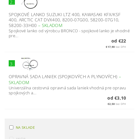
2.
SPOJKOVÉ LANKO SUZUKI LTZ 400, KAWASAKI KFX/KSF
400, ARCTIC CAT DVX400, 8200-07G00, 58200-07G10,
58200-33H00
–
SKLADOM
Spojkové lanko od výrobcu BRONCO - spojkové lanko je vhodné
pre...
od €22
€17,90
bez DPH
3.
OPRAVNÁ SADA LANIEK (SPOJKOVÝCH A PLYNOVÝCH)
–
SKLADOM
Univerzálna cestovná opravná sada laniek vhodná pre opravu
spojkových a...
od €3,10
€2,50
bez DPH
NA SKLADE
AKCIA