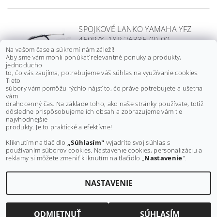
SPOJKOVÉ LANKO YAMAHA YFZ
450R/X, 18P-26335-00-00
Na vašom čase a súkromí nám záleží!
Aby sme vám mohli ponúkať relevantné ponuky a produkty,
€16,30 bez DPH
jednoducho
€20
to, čo vás zaujíma, potrebujeme váš súhlas na využívanie cookies.
Tieto
súbory vám pomôžu rýchlo nájsť to, čo práve potrebujete a ušetria
vám
SPOJKOVÉ LANKO YAMAHA
drahocenný čas. Na základe toho, ako naše stránky používate, totiž
dôsledne prispôsobujeme ich obsah a zobrazujeme vám tie
YFZ450, 12-13, 1PD-26335-00-00
najvhodnejšie
produkty. Je to praktické a efektívne!
€32,50 bez DPH
€40
Kliknutím na tlačidlo
„Súhlasím"
vyjadríte svoj súhlas s
používaním súborov cookies. Nastavenie cookies, personalizáciu a
reklamy si môžete zmeniť kliknutím na tlačidlo „
Nastavenie
".
NASTAVENIE
Upraviť nastavenie cookies
2026 ©
MAXMOTO.SK
, všetky práva vyhradené
Vytvoril Shoptet
ODMIETNUŤ
SÚHLASÍM