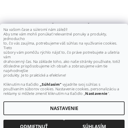
TYČKA RIADENIA S ČAPMI TGB
Na vašom čase a súkromí nám záleží!
BLADE, TARGET 325/ 550/ 600/
Aby sme vám mohli ponúkať relevantné ponuky a produkty,
1000, 512745/ 512730
jednoducho
to, čo vás zaujíma, potrebujeme váš súhlas na využívanie cookies.
€65 bez DPH
Tieto
€80
súbory vám pomôžu rýchlo nájsť to, čo práve potrebujete a ušetria
vám
drahocenný čas. Na základe toho, ako naše stránky používate, totiž
dôsledne prispôsobujeme ich obsah a zobrazujeme vám tie
Buďte prvý, kto napíše príspevok k tejto položke.
najvhodnejšie
produkty. Je to praktické a efektívne!
Pridať komentár
Kliknutím na tlačidlo
„Súhlasím"
vyjadríte svoj súhlas s
používaním súborov cookies. Nastavenie cookies, personalizáciu a
reklamy si môžete zmeniť kliknutím na tlačidlo „
Nastavenie
".
NASTAVENIE
Upraviť nastavenie cookies
2026 ©
MAXMOTO.SK
, všetky práva vyhradené
Vytvoril Shoptet
ODMIETNUŤ
SÚHLASÍM