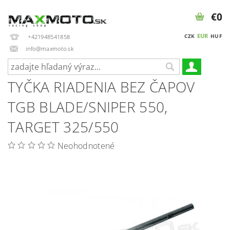
€0
EUR
CZK
HUF
+421948541858
info@maxmoto.sk
TYČKA RIADENIA BEZ ČAPOV
TGB BLADE/SNIPER 550,
TARGET 325/550
Neohodnotené