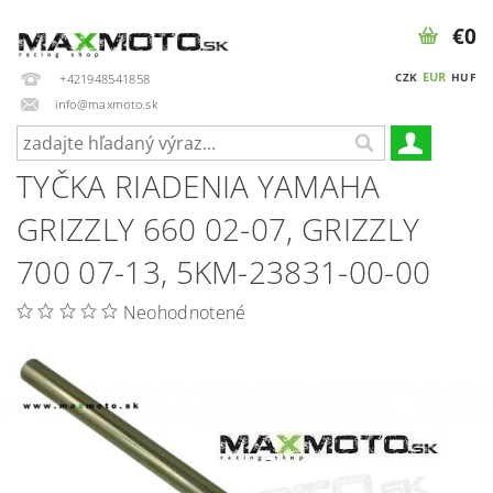
€0
EUR
CZK
HUF
+421948541858
info@maxmoto.sk
TYČKA RIADENIA YAMAHA
GRIZZLY 660 02-07, GRIZZLY
700 07-13, 5KM-23831-00-00
Neohodnotené