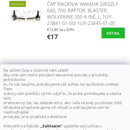
ČAP RIADENIA YAMAHA GRIZZLY
Novinka
660, 700, RAPTOR, BLASTER,
WOLVERINE 350 A INÉ, L, 1UY-
23841-01-00/ 1UY-23845-01-00
€13,80 bez DPH
DETAIL
€17
ČAPY A TYČKY RIADENIA
Na vašom čase a súkromí nám záleží!
Aby sme vám mohli ponúkať relevantné ponuky a produkty,
YAMAHA GRIZZLY 550/ 660/ 700
jednoducho
to, čo vás zaujíma, potrebujeme váš súhlas na využívanie cookies.
€100 bez DPH
Tieto
€123
súbory vám pomôžu rýchlo nájsť to, čo práve potrebujete a ušetria
vám
drahocenný čas. Na základe toho, ako naše stránky používate, totiž
dôsledne prispôsobujeme ich obsah a zobrazujeme vám tie
Buďte prvý, kto napíše príspevok k tejto položke.
najvhodnejšie
produkty. Je to praktické a efektívne!
Pridať komentár
Kliknutím na tlačidlo
„Súhlasím"
vyjadríte svoj súhlas s