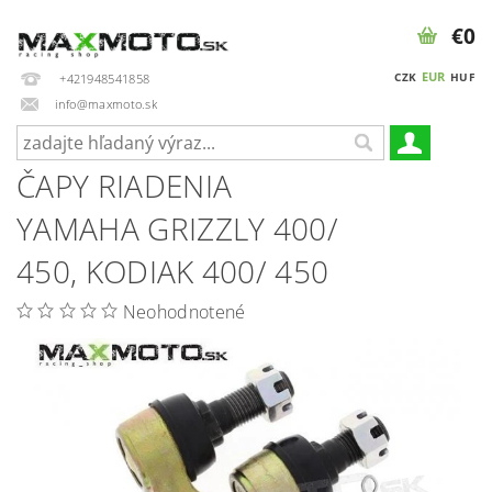
€0
EUR
CZK
HUF
+421948541858
info@maxmoto.sk
ČAPY RIADENIA
YAMAHA GRIZZLY 400/
450, KODIAK 400/ 450
Neohodnotené