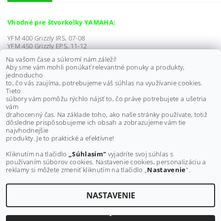
Vhodné pre štvorkolky YAMAHA:
YFM 400 Grizzly IRS, 07-08
YFM 450 Grizzly EPS, 11-12
YFM 450 Grizzly IRS, 07-12
Na vašom čase a súkromí nám záleží!
Aby sme vám mohli ponúkať relevantné ponuky a produkty,
YFM 400 Kodiak 4WD, 05-06
jednoducho
YFM 450 Kodiak, 05-06
to, čo vás zaujíma, potrebujeme váš súhlas na využívanie cookies.
Tieto
súbory vám pomôžu rýchlo nájsť to, čo práve potrebujete a ušetria
Balenie obsahuje:
2ks čapov riadenia (1ks vnútorný, 1ks vonkajší)
vám
+ matice, závlačky.
drahocenný čas. Na základe toho, ako naše stránky používate, totiž
dôsledne prispôsobujeme ich obsah a zobrazujeme vám tie
Buďte prvý, kto napíše príspevok k tejto položke.
najvhodnejšie
produkty. Je to praktické a efektívne!
Pridať komentár
Kliknutím na tlačidlo
„Súhlasím"
vyjadríte svoj súhlas s
používaním súborov cookies. Nastavenie cookies, personalizáciu a
reklamy si môžete zmeniť kliknutím na tlačidlo „
Nastavenie
".
NASTAVENIE
Upraviť nastavenie cookies
2026 ©
MAXMOTO.SK
, všetky práva vyhradené