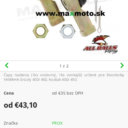
1
z 2
Čapy riadenia (1ks vnútorný, 1ks vonkajší) určené pre štvorkolky
YAMAHA Grizzly 400/ 450, Kodiak 400/ 450.
Cena
od €35 bez DPH
od €43,10
Značka
PROX