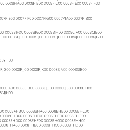
L00 0008FJA00 0008FJB00 0008FJC00 0008FJE00 0008FJF00
0007FJE00 0007FJF00 0007FJG00 0007PJA00 0007PJB00
00 0008BJF00 0008BJG00 0008BJH00 0008CJA00 0008CJB00
JC00 0008TJD00 0008TJE00 0008TJF00 0008XJF00 0008XJG00
08YJF00
RJG00 0008RJJ00 0008RJK00 0008SJA00 0008SJB00
08LJA00 0008LJB00 0008LJD00 0008LJE00 0008LJH00
08MJH00
00 0008AHB00 0008BHA00 0008BHB00 0008BHC00
0 0008CHD00 0008CHE00 0008CHF00 0008CHG00
0 0008EHD00 0008EHF00 0008EHG00 0008EHH00
 0008THA00 0008THB00 0008THC00 0008THD00