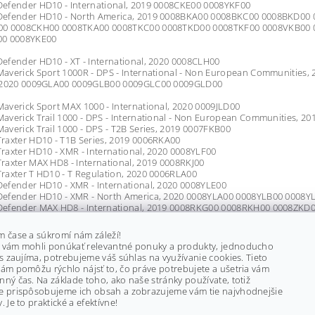
efender HD10 - International, 2019 0008CKE00 0008YKF00
efender HD10 - North America, 2019 0008BKA00 0008BKC00 0008BKD0
0 0008CKH00 0008TKA00 0008TKC00 0008TKD00 0008TKF00 0008VKB00 
0 0008YKE00
efender HD10 - XT - International, 2020 0008CLH00
verick Sport 1000R - DPS - International - Non European Communities, 
 2020 0009GLA00 0009GLB00 0009GLC00 0009GLD00
verick Sport MAX 1000 - International, 2020 0009JLD00
verick Trail 1000 - DPS - International - Non European Communities, 20
verick Trail 1000 - DPS - T2B Series, 2019 0007FKB00
raxter HD10 - T1B Series, 2019 0006RKA00
axter HD10 - XMR - International, 2020 0008YLF00
axter MAX HD8 - International, 2019 0008RKJ00
raxter T HD10 - T Regulation, 2020 0006RLA00
efender HD10 - XMR - International, 2020 0008YLE00
efender HD10 - XMR - North America, 2020 0008YLA00 0008YLB00 0008Y
efender MAX HD8 - International, 2019 0008RKG00 0008RKH00 0008ZKD
efender MAX HD8 - North America, 2019 0008RKA00 0008RKB00 0008RK
0 0008SKE00 0008SKG00 0008ZKB00 0008ZKC00
m čase a súkromí nám záleží!
 vám mohli ponúkať relevantné ponuky a produkty, jednoducho
averick Sport 1000R - XMR - North America, 2019 0006FKD00
ás zaujíma, potrebujeme váš súhlas na využívanie cookies. Tieto
averick Sport 1000R - XMR - North America, 2020 0006FLA00
ám pomôžu rýchlo nájsť to, čo práve potrebujete a ušetria vám
averick Sport MAX 1000R - DPS - International - Non European Communit
ný čas. Na základe toho, ako naše stránky používate, totiž
raxter MAX HD8 - International, 2020 0008RLH00
e prispôsobujeme ich obsah a zobrazujeme vám tie najvhodnejšie
raxter T MAX HD10 - T Regulation, 2020 0008LLH00
. Je to praktické a efektívne!
efender HD10 - CAB - North America, 2020 0008DLC00 0008DLD00 0008