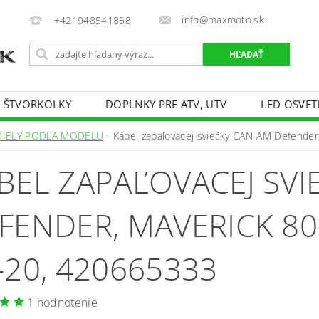
info@maxmoto.sk
+421948541858
E ŠTVORKOLKY
DOPLNKY PRE ATV, UTV
LED OSVET
DIELY PODĽA MODELU
Kábel zapaľovacej sviečky CAN-AM Defender
BEL ZAPAĽOVACEJ SVI
FENDER, MAVERICK 800
-20, 420665333
1 hodnotenie