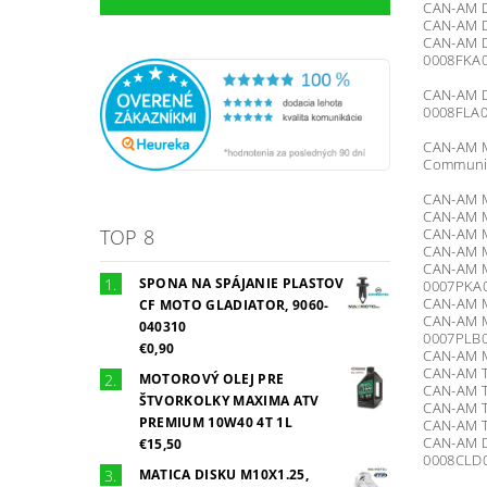
CAN-AM D
CAN-AM D
CAN-AM D
0008FKA0
CAN-AM D
0008FLA0
CAN-AM Ma
Communit
CAN-AM M
CAN-AM M
TOP 8
CAN-AM Ma
CAN-AM M
CAN-AM M
SPONA NA SPÁJANIE PLASTOV
0007PKA
CAN-AM Ma
CF MOTO GLADIATOR, 9060-
CAN-AM M
040310
0007PLB
€0,90
CAN-AM Ma
CAN-AM T
MOTOROVÝ OLEJ PRE
CAN-AM Tr
ŠTVORKOLKY MAXIMA ATV
CAN-AM T
PREMIUM 10W40 4T 1L
CAN-AM T
CAN-AM D
€15,50
0008CLD0
MATICA DISKU M10X1.25,