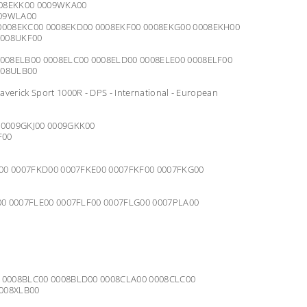
0008EKK00 0009WKA00
009WLA00
 0008EKC00 0008EKD00 0008EKF00 0008EKG00 0008EKH00
0008UKF00
0008ELB00 0008ELC00 0008ELD00 0008ELE00 0008ELF00
008ULB00
rick Sport 1000R - DPS - International - European
0 0009GKJ00 0009GKK00
F00
FKC00 0007FKD00 0007FKE00 0007FKF00 0007FKG00
D00 0007FLE00 0007FLF00 0007FLG00 0007PLA00
00 0008BLC00 0008BLD00 0008CLA00 0008CLC00
0008XLB00