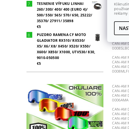
CAN-AM D
TESNENIE VÝFUKU LINHAI
Kliknutí
CAN-AM D
používan
260/ 300/ 400/ 400 (EURO 4)/
0008MKA
reklamy 
500/ 550/ 565/ 570/ 650, 25222/
CAN-AM D
35370/ 27911/ 35898
CAN-AM M
€5
NAS
CAN-AM M
CAN-AM D
PUZDRO RAMENA CF MOTO
CAN-AM D
GLADIATOR RX510/ RX530/
CAN-AM D
X5/ X6/ X8/ X450/ X520/ X550/
0008SLB0
X600/ X850/ X1000, UTV530/ 830,
CAN-AM M
9010-050500
CAN-AM M
€5
CAN-AM D
0008MLF
CAN-AM M
CAN-AM D
CAN-AM D
0006AMA
CAN-AM D
CAN-AM D
CAN-AM D
CAN-AM M
CAN-AM D