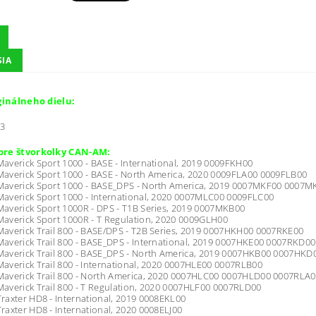
SIA
iginálneho dielu:
3
pre štvorkolky CAN-AM:
verick Sport 1000 - BASE - International, 2019 0009FKH00
averick Sport 1000 - BASE - North America, 2020 0009FLA00 0009FLB00
averick Sport 1000 - BASE_DPS - North America, 2019 0007MKF00 0007
averick Sport 1000 - International, 2020 0007MLC00 0009FLC00
averick Sport 1000R - DPS - T1B Series, 2019 0007MKB00
averick Sport 1000R - T Regulation, 2020 0009GLH00
averick Trail 800 - BASE/DPS - T2B Series, 2019 0007HKH00 0007RKE00
verick Trail 800 - BASE_DPS - International, 2019 0007HKE00 0007RKD00
averick Trail 800 - BASE_DPS - North America, 2019 0007HKB00 0007HK
verick Trail 800 - International, 2020 0007HLE00 0007RLB00
averick Trail 800 - North America, 2020 0007HLC00 0007HLD00 0007RLA
verick Trail 800 - T Regulation, 2020 0007HLF00 0007RLD00
axter HD8 - International, 2019 0008EKL00
axter HD8 - International, 2020 0008ELJ00