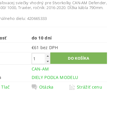
aľovacej sviečky vhodný pre štvorkolky CAN-AM Defender,
00/ 1000, Traxter, ročník: 2016-2020. Dĺžka kábla 790mm.
inálneho dielu: 420665333
osť
do 10 dní
€61 bez DPH
CAN-AM
a
DIELY PODĽA MODELU
Tlač
Otázka
Strážiť cenu