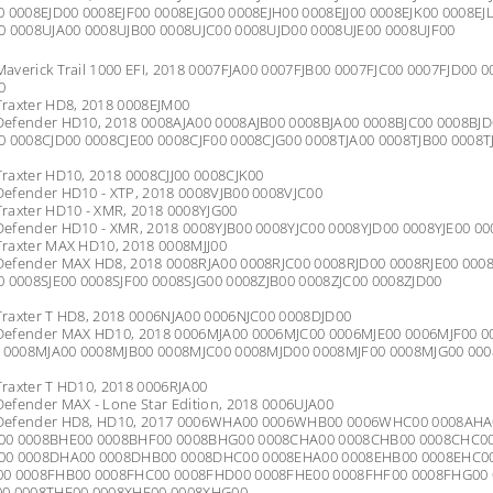
0 0008EJD00 0008EJF00 0008EJG00 0008EJH00 0008EJJ00 0008EJK00 0008EJ
0 0008UJA00 0008UJB00 0008UJC00 0008UJD00 0008UJE00 0008UJF00
averick Trail 1000 EFI, 2018 0007FJA00 0007FJB00 0007FJC00 0007FJD00 
0
raxter HD8, 2018 0008EJM00
efender HD10, 2018 0008AJA00 0008AJB00 0008BJA00 0008BJC00 0008BJD
0 0008CJD00 0008CJE00 0008CJF00 0008CJG00 0008TJA00 0008TJB00 0008T
raxter HD10, 2018 0008CJJ00 0008CJK00
efender HD10 - XTP, 2018 0008VJB00 0008VJC00
raxter HD10 - XMR, 2018 0008YJG00
efender HD10 - XMR, 2018 0008YJB00 0008YJC00 0008YJD00 0008YJE00 00
raxter MAX HD10, 2018 0008MJJ00
efender MAX HD8, 2018 0008RJA00 0008RJC00 0008RJD00 0008RJE00 0008
0 0008SJE00 0008SJF00 0008SJG00 0008ZJB00 0008ZJC00 0008ZJD00
raxter T HD8, 2018 0006NJA00 0006NJC00 0008DJD00
efender MAX HD10, 2018 0006MJA00 0006MJC00 0006MJE00 0006MJF00 00
0 0008MJA00 0008MJB00 0008MJC00 0008MJD00 0008MJF00 0008MJG00 00
raxter T HD10, 2018 0006RJA00
efender MAX - Lone Star Edition, 2018 0006UJA00
Defender HD8, HD10, 2017 0006WHA00 0006WHB00 0006WHC00 0008AHA
00 0008BHE00 0008BHF00 0008BHG00 0008CHA00 0008CHB00 0008CHC0
00 0008DHA00 0008DHB00 0008DHC00 0008EHA00 0008EHB00 0008EHC0
0 0008FHB00 0008FHC00 0008FHD00 0008FHE00 0008FHF00 0008FHG00
0 0008THF00 0008XHF00 0008XHG00