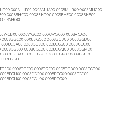
8LHE00 0008LHF00 0008MHA00 0008MHB00 0008MHC00
00 0008RHC00 0008RHD00 0008RHE00 0008RHF00
 0008SHG00
 0006WGB00 0006WGC00 0006WGC00 0008AGA00
0 0008BGC00 0008BGC00 0008BGD00 0008BGD00
 0008CGA00 0008CGB00 0008CGB00 0008CGC00
0 0008CGL00 0008CGL00 0008CGM00 0008CGM00
0 0008EGA00 0008EGB00 0008EGB00 0008EGC00
 0008EGG00
008TGF00 0008TGE00 0008TGE00 0008TGD00 0008TGD00
 0008FGH00 0008FGG00 0008FGG00 0008FGE00
 0008EGH00 0008EGH00 0008EGG00