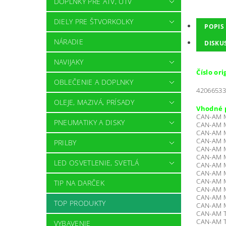
DOPLNKY PRE ATV, UTV
DIELY PRE ŠTVORKOLKY
POPIS
NÁRADIE
DISKU
NAVIJAKY
Číslo or
OBLEČENIE A DOPLNKY
42066533
OLEJE, MAZIVÁ, PRÍSADY
Vhodné 
CAN-AM Ma
PNEUMATIKY A DISKY
CAN-AM M
CAN-AM M
CAN-AM M
PRILBY
CAN-AM M
CAN-AM M
LED OSVETLENIE, SVETLÁ
CAN-AM M
CAN-AM Ma
CAN-AM M
TIP NA DARČEK
CAN-AM Ma
CAN-AM M
TOP PRODUKTY
CAN-AM Ma
CAN-AM Tr
CAN-AM Tr
VYBAVENIE