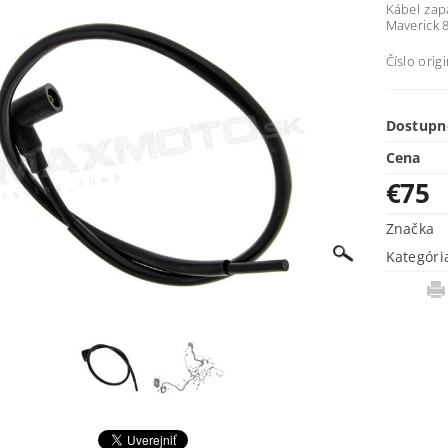
Kábel zap
Maverick 8
Číslo orig
Dostupn
Cena
€75
Značka
Kategóri