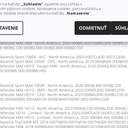
efender MAX HD10 - International, 2019 0008MKH00
m na tlačidlo
„Súhlasím"
vyjadríte svoj súhlas s
efender MAX HD10 - North America, 2019 0006MKA00 0006MKC00 000
ím súborov cookies. Nastavenie cookies, personalizáciu a
00 0008MKC00 0008MKD00 0008MKE00 0008MKF00 0008MKG00
si môžete zmeniť kliknutím na tlačidlo „
Nastavenie
".
efender MAX HD8 - International, 2020 0008RLG00 0008ZLD00
averick Sport 1000R - XRC - North America, 2019 0007BKE00 0007BKG00
TAVENIE
ODMIETNUŤ
SÚHL
averick Sport 1000R - XRC - North America, 2020 0007BLA00 0007BLB00
efender MAX HD10 - International, 2020 0008MLJ00 0008MLK00
efender MAX HD10 - XMR - North America, 2019 0008PKB00 0008PKC00
efender MAX HD8 - North America, 2020 0008RLA00 0008RLB00 0008RL
0 0008SLC00 0008SLD00 0008ZLB00 0008ZLC00
averick Sport 1000R - XXC - North America, 2020 0007CLA00 0007CLB00
averick Sport MAX 1000R - DPS - North America, 2019 0009JKJ00 0009JKK
efender MAX HD10 - Except XMR - North America, 2020 0006ULA00 00
00 0008MLG00 0008MLH00
averick Sport MAX 1000R - North America, 2020 0009JLB00 0009JLC00
efender MAX HD10 - XMR - North America, 2020 0008PLB00 0008PLD00
efender MAX HD10 - CAB - North America, 2020 0008KLB00 0008KLC00 0
00 0006AMB00 0006AMC00 0006EMA00 0009VLB00 0009VLD00
efender PRO HD10 - North America, 2020 0006ALC00 0006ALD00 0006A
efender HD10 - Limited - North America, 2020 0008TLA00 0008TLC00 00
efender MAX HD10 - Limited - North America, 2020 0006MLA00 0006ML
averick Trail 800R EFI, 2018 0007HJE00 0007HJF00 0007HJG00 0007RJD00
efender HD8, 2018 0006WJA00 0006WJB00 0006WJC00 0006WJD00 0008DJA