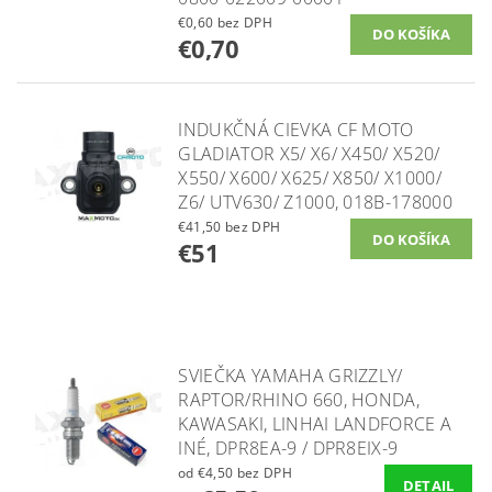
€0,60 bez DPH
€0,70
INDUKČNÁ CIEVKA CF MOTO
GLADIATOR X5/ X6/ X450/ X520/
X550/ X600/ X625/ X850/ X1000/
Z6/ UTV630/ Z1000, 018B-178000
€41,50 bez DPH
€51
SVIEČKA YAMAHA GRIZZLY/
RAPTOR/RHINO 660, HONDA,
KAWASAKI, LINHAI LANDFORCE A
INÉ, DPR8EA-9 / DPR8EIX-9
od €4,50 bez DPH
DETAIL