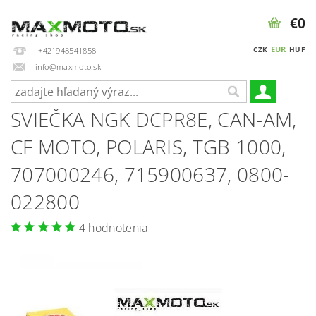
€0
EUR
CZK
HUF
+421948541858
info@maxmoto.sk
SVIEČKA NGK DCPR8E, CAN-AM,
CF MOTO, POLARIS, TGB 1000,
707000246, 715900637, 0800-
022800
4 hodnotenia