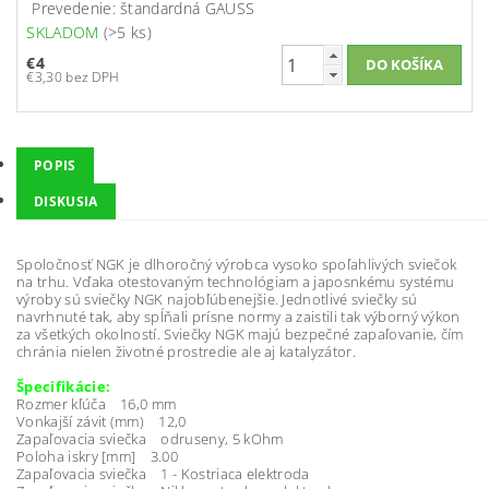
Prevedenie: štandardná GAUSS
SKLADOM
(>5 ks)
€4
€3,30 bez DPH
POPIS
DISKUSIA
Spoločnosť NGK je dlhoročný výrobca vysoko spoľahlivých sviečok
na trhu. Vďaka otestovaným technológiam a japosnkému systému
výroby sú sviečky NGK najobľúbenejšie. Jednotlivé sviečky sú
navrhnuté tak, aby spĺňali prísne normy a zaistili tak výborný výkon
za všetkých okolností. Sviečky NGK majú bezpečné zapaľovanie, čím
chránia nielen životné prostredie ale aj katalyzátor.
Špecifikácie:
Rozmer kľúča 16,0 mm
Vonkajší závit (mm) 12,0
Zapaľovacia sviečka odruseny, 5 kOhm
Poloha iskry [mm] 3.00
Zapaľovacia sviečka 1 - Kostriaca elektroda