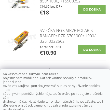
850/ 1000, 715900352
€14,60 bez DPH
€18
SVIEČKA NGK MR7F POLARIS
RANGER/ RZR 570/ 900/ 1000/
325, 3022662
€8,90 bez DPH
€10,90
SVIEČKA NGK LMAR9AI-8D CAN-
Na vašom čase a súkromí nám záleží!
AM MAVERIC X3 TURBO 900 EFI/
Aby sme vám mohli ponúkať relevantné ponuky a produkty,
R/ RR, 17-24, 415130363
jednoducho
to, čo vás zaujíma, potrebujeme váš súhlas na využívanie cookies.
€23,60 bez DPH
Tieto
€29
súbory vám pomôžu rýchlo nájsť to, čo práve potrebujete a ušetria
vám
drahocenný čas. Na základe toho, ako naše stránky používate, totiž
dôsledne prispôsobujeme ich obsah a zobrazujeme vám tie
Buďte prvý, kto napíše príspevok k tejto položke.
najvhodnejšie