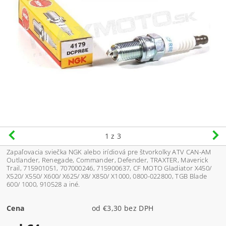
1
z 3
Zapaľovacia sviečka NGK alebo irídiová pre štvorkolky ATV CAN-AM
Outlander, Renegade, Commander, Defender, TRAXTER, Maverick
Trail,
715901051,
707000246, 715900637, CF MOTO Gladiator X450/
X520/ X550/ X600/ X625/ X8/ X850/ X1000, 0800-022800, TGB Blade
600/ 1000, 910528 a iné.
Cena
od €3,30 bez DPH