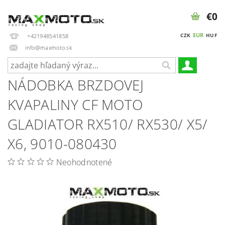
€0
EUR
CZK
HUF
+421948541858
info@maxmoto.sk
NÁDOBKA BRZDOVEJ
KVAPALINY CF MOTO
GLADIATOR RX510/ RX530/ X5/
X6, 9010-080430
Neohodnotené