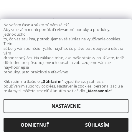
NÁDOBKA NA BRZDOVÚ
Na vašom čase a súkromí nám záleží!
KVAPALINU MOTION STUFF - DVA
Aby sme vám mohli ponúkať relevantné ponuky a produkty,
DRUHY
jednoducho
to, čo vás zaujíma, potrebujeme váš súhlas na využívanie cookies.
od €8,10 bez DPH
Tieto
DETAIL
€10
súbory vám pomôžu rýchlo nájsť to, čo práve potrebujete a ušetria
od
vám
drahocenný čas. Na základe toho, ako naše stránky používate, totiž
dôsledne prispôsobujeme ich obsah a zobrazujeme vám tie
Buďte prvý, kto napíše príspevok k tejto položke.
najvhodnejšie
produkty. Je to praktické a efektívne!
Pridať komentár
Kliknutím na tlačidlo
„Súhlasím"
vyjadríte svoj súhlas s
používaním súborov cookies. Nastavenie cookies, personalizáciu a
reklamy si môžete zmeniť kliknutím na tlačidlo „
Nastavenie
".
NASTAVENIE
Upraviť nastavenie cookies
2026 ©
MAXMOTO.SK
, všetky práva vyhradené
Vytvoril Shoptet
ODMIETNUŤ
SÚHLASÍM