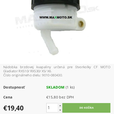
Nádobka brzdovej kvapaliny určená pre štvorkolky CF MOTO
Gladiator RX510/ RX530/ X5/ X6.
Číslo originálneho dielu: 9010-080430.
Dostupnosť
SKLADOM
(1 ks)
Cena
€15,80 bez DPH
€19,40