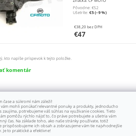
Značka:
CF MOTO
Pôvodne:
€52
Ušetríte
:
€5 (–9 %)
€38,20 bez DPH
€47
ý, kto napíše príspevok k tejto položke.
dať komentár
m čase a súkromí nám záleží!
 vám mohli ponúkať relevantné ponuky a produkty, jednoducho
ás zaujíma, potrebujeme váš súhlas na využívanie cookies. Tieto
ám pomôžu rýchlo nájsť to, čo práve potrebujete a ušetria vám
ný čas. Na základe toho, ako naše stránky používate, totiž
e prispôsobujeme ich obsah a zobrazujeme vám tie najvhodnejšie
. Je to praktické a efektívne!