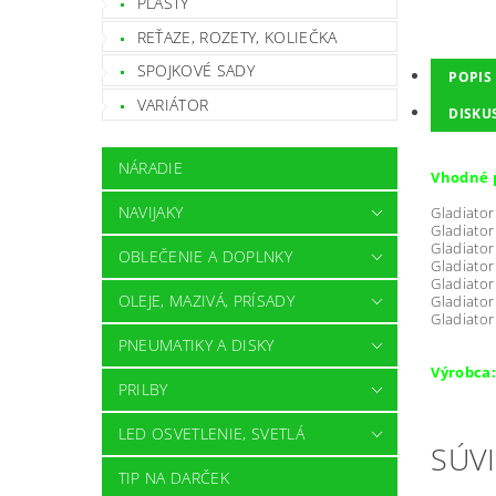
PLASTY
REŤAZE, ROZETY, KOLIEČKA
SPOJKOVÉ SADY
POPIS
VARIÁTOR
DISKU
NÁRADIE
Vhodné 
NAVIJAKY
Gladiato
Gladiato
Gladiator
OBLEČENIE A DOPLNKY
Gladiator
Gladiator
OLEJE, MAZIVÁ, PRÍSADY
Gladiator
Gladiator
PNEUMATIKY A DISKY
Výrobca:
PRILBY
LED OSVETLENIE, SVETLÁ
SÚVI
TIP NA DARČEK