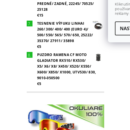
PREDNÉ/ ZADNÉ, 22245/ 70525/
Kliknutí
používan
25128
reklamy 
€15
TESNENIE VÝFUKU LINHAI
NAS
260/ 300/ 400/ 400 (EURO 4)/
500/ 550/ 565/ 570/ 650, 25222/
35370/ 27911/ 35898
€5
PUZDRO RAMENA CF MOTO
GLADIATOR RX510/ RX530/
X5/ X6/ X8/ X450/ X520/ X550/
X600/ X850/ X1000, UTV530/ 830,
9010-050500
€5