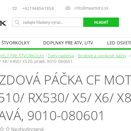
info@maxmoto.sk
+421948541858
E ŠTVORKOLKY
DOPLNKY PRE ATV, UTV
LED OSVET
DIELY PRE ŠTVORKOLKY
Diely riadenia
Brzdové a spojkové páčky
/ X8/ X450/ X520, pravá, 9010-080601
ZDOVÁ PÁČKA CF MO
510/ RX530/ X5/ X6/ X8
AVÁ, 9010-080601
Neohodnotené