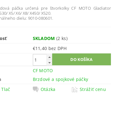
zdová páčka určená pre štvorkolky CF MOTO Gladiator
30/ X5/ X6/ X8/ X450/ X520.
inálneho dielu: 9010-080601.
osť
SKLADOM
(2 ks)
€11,40 bez DPH
CF MOTO
a
Brzdové a spojkové páčky
Tlač
Otázka
Strážiť cenu