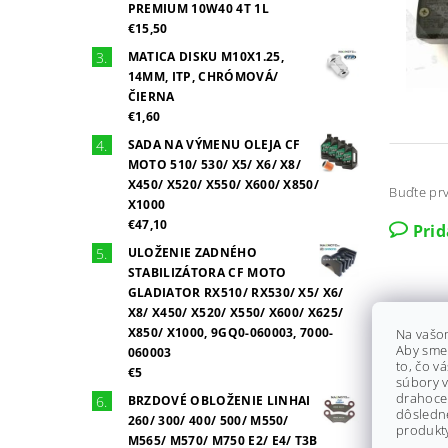
PREMIUM 10W40 4T 1L
€15,50
MATICA DISKU M10X1.25,
14MM, ITP, CHRÓMOVÁ/
ČIERNA
€1,60
SADA NA VÝMENU OLEJA CF
MOTO 510/ 530/ X5/ X6/ X8/
X450/ X520/ X550/ X600/ X850/
Buďte prv
X1000
€47,10
Pri
ULOŽENIE ZADNÉHO
STABILIZÁTORA CF MOTO
GLADIATOR RX510/ RX530/ X5/ X6/
X8/ X450/ X520/ X550/ X600/ X625/
X850/ X1000, 9GQ0-060003, 7000-
Na vašo
Aby sme
060003
to, čo v
€5
súbory v
drahocen
BRZDOVÉ OBLOŽENIE LINHAI
dôsledn
260/ 300/ 400/ 500/ M550/
produkty
M565/ M570/ M750 E2/ E4/ T3B