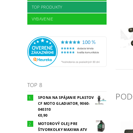
TOP PRODUKTY
VYBAVENIE
TOP 8
POD
SPONA NA SPÁJANIE PLASTOV
CF MOTO GLADIATOR, 9060-
040310
€0,90
MOTOROVÝ OLEJ PRE
ŠTVORKOLKY MAXIMA ATV