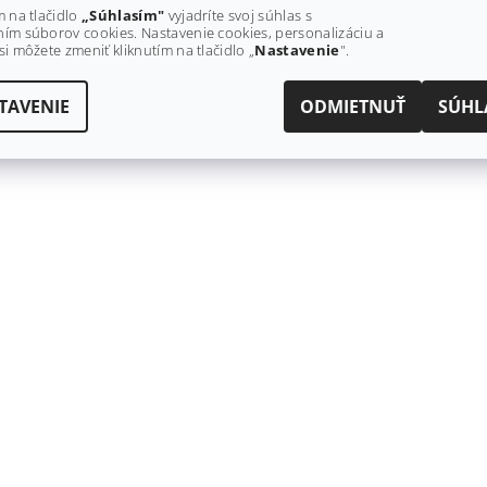
m na tlačidlo
„Súhlasím"
vyjadríte svoj súhlas s
ím súborov cookies. Nastavenie cookies, personalizáciu a
si môžete zmeniť kliknutím na tlačidlo „
Nastavenie
".
TAVENIE
ODMIETNUŤ
SÚHL