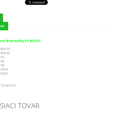
SIA
pre štvorkolky CF MOTO:
r RX510
r RX530
 X5
 X6
 X8
 X450
 X520
CF MOTO
SIACI TOVAR