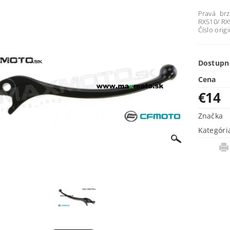
Pravá br
RX510/ RX5
Číslo orig
Dostupn
Cena
€14
Značka
Kategóri