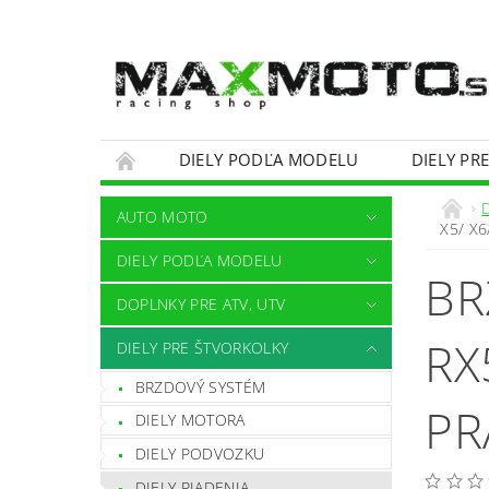
DIELY PODĽA MODELU
DIELY PR
OBCHODNÉ PODMIENKY
KONTAKTY
AUTO MOTO
X5/ X6
DIELY PODĽA MODELU
BR
DOPLNKY PRE ATV, UTV
RX
DIELY PRE ŠTVORKOLKY
BRZDOVÝ SYSTÉM
PR
DIELY MOTORA
DIELY PODVOZKU
DIELY RIADENIA