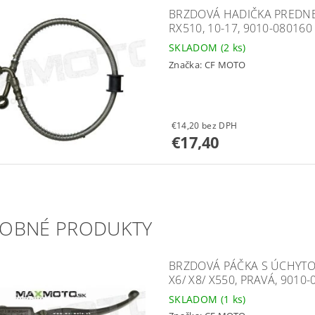
BRZDOVÁ HADIČKA PREDNEJ
RX510, 10-17, 9010-080160
SKLADOM
(2 ks)
Značka:
CF MOTO
€14,20 bez DPH
€17,40
OBNÉ PRODUKTY
BRZDOVÁ PÁČKA S ÚCHYTOM
X6/ X8/ X550, PRAVÁ, 9010
SKLADOM
(1 ks)