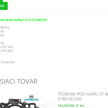
SIA
re štvorkolky/ UTV CF MOTO:
r RX510
 X5
 X6
 Z6
 UTV 530
 UTV 630
CF MOTO
SIACI TOVAR
TESNENIE POD HLAVU CF M
0180-022200
SKLADOM
(5 ks)