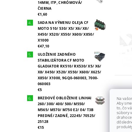
14MM, ITP, CHRÓMOVÁ/
ČIERNA
€1,60
SADA NA VÝMENU OLEJA CF
MOTO 510/ 530/ X5/ X6/ X8/
X450/ X520/ X550/ X600/ X850/
X1000
€47,10
ULOŽENIE ZADNÉHO
STABILIZÁTORA CF MOTO
GLADIATOR RX510/ RX530/ X5/ X6/
X8/ X450/ X520/ X550/ X600/ X625/
X850/ X1000, 9GQ0-060003, 7000-
060003
€5
BRZDOVÉ OBLOŽENIE LINHAI
Na vašo
Aby sme
260/ 300/ 400/ 500/ M550/
to, čo v
M565/ M570/ M750 E2/ E4/ T3B
súbory v
PREDNÉ/ ZADNÉ, 22245/ 70525/
drahocen
25128
dôsledn
produkty
€15