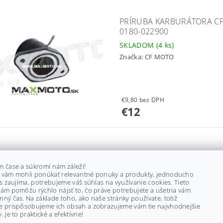
PRÍRUBA KARBURÁTORA CF 
0180-022900
SKLADOM
(4 ks)
Značka:
CF MOTO
€9,80 bez DPH
€12
GUMIČKA PRÍRUBY KARBURÁ
m čase a súkromí nám záleží!
Z6/ UTV530/ 630, 0180-022
 vám mohli ponúkať relevantné ponuky a produkty, jednoducho
SKLADOM
(3 ks)
ás zaujíma, potrebujeme váš súhlas na využívanie cookies. Tieto
ám pomôžu rýchlo nájsť to, čo práve potrebujete a ušetria vám
Značka:
CF MOTO
ný čas. Na základe toho, ako naše stránky používate, totiž
e prispôsobujeme ich obsah a zobrazujeme vám tie najvhodnejšie
. Je to praktické a efektívne!