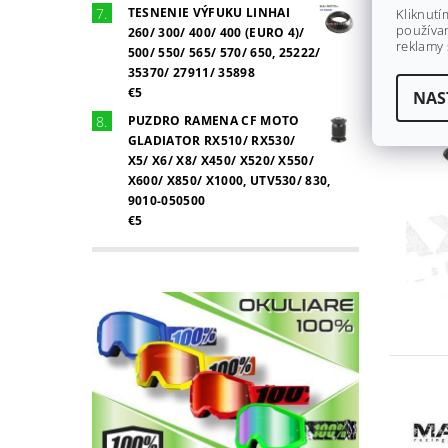
TESNENIE VÝFUKU LINHAI
Kliknutí
používan
260/ 300/ 400/ 400 (EURO 4)/
reklamy 
500/ 550/ 565/ 570/ 650, 25222/
35370/ 27911/ 35898
€5
NAS
PUZDRO RAMENA CF MOTO
GLADIATOR RX510/ RX530/
X5/ X6/ X8/ X450/ X520/ X550/
X600/ X850/ X1000, UTV530/ 830,
9010-050500
€5