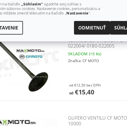
m na tlačidlo
„Súhlasím"
vyjadríte svoj súhlas s
€2,40 bez DPH
ím súborov cookies. Nastavenie cookies, personalizáciu a
€3
si môžete zmeniť kliknutím na tlačidlo „
Nastavenie
".
TAVENIE
ODMIETNUŤ
SÚHL
VENTIL SACÍ/ VÝFUKOVÝ CF
022004/ 0180-022005
SKLADOM
(>5 ks)
Značka:
CF MOTO
od €12,50 bez DPH
€15,40
od
GUFERO VENTILU CF MOTO 
10000