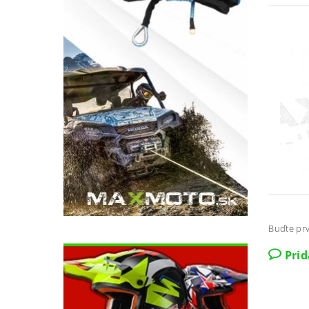
Buďte prv
Pri