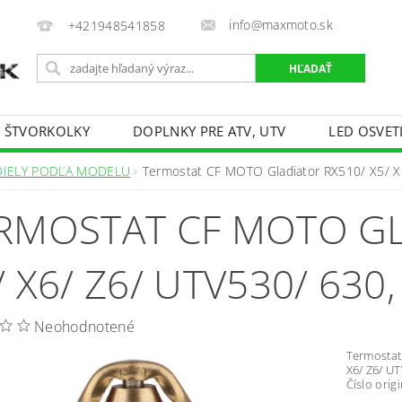
info@maxmoto.sk
+421948541858
E ŠTVORKOLKY
DOPLNKY PRE ATV, UTV
LED OSVET
DIELY PODĽA MODELU
Termostat CF MOTO Gladiator RX510/ X5/ 
RMOSTAT CF MOTO GL
/ X6/ Z6/ UTV530/ 630
Neohodnotené
Termostat
X6/ Z6/ UT
Číslo orig