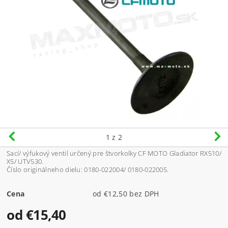
1
z 2
Sací/ výfukový ventil určený pre štvorkolky CF MOTO Gladiator RX510/
X5/ UTV530.
Číslo originálneho dielu: 0180-022004/ 0180-022005.
Cena
od €12,50 bez DPH
od €15,40