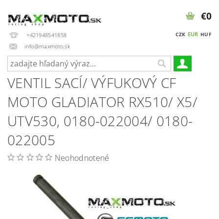
€0
EUR
CZK
HUF
+421948541858
info@maxmoto.sk
VENTIL SACÍ/ VÝFUKOVÝ CF
MOTO GLADIATOR RX510/ X5/
UTV530, 0180-022004/ 0180-
022005
Neohodnotené