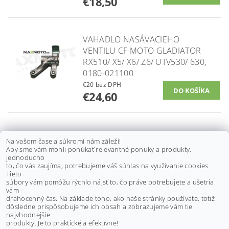
€18,50
VAHADLO NASÁVACIEHO
VENTILU CF MOTO GLADIATOR
RX510/ X5/ X6/ Z6/ UTV530/ 630,
0180-021100
€20 bez DPH
€24,60
TERMOSTAT CF MOTO
Na vašom čase a súkromí nám záleží!
GLADIATOR RX510/ X5/ X6/ Z6/
Aby sme vám mohli ponúkať relevantné ponuky a produkty,
UTV530/ 630, 0180-022810
jednoducho
to, čo vás zaujíma, potrebujeme váš súhlas na využívanie cookies.
€16,70 bez DPH
Tieto
€20,50
súbory vám pomôžu rýchlo nájsť to, čo práve potrebujete a ušetria
vám
drahocenný čas. Na základe toho, ako naše stránky používate, totiž
dôsledne prispôsobujeme ich obsah a zobrazujeme vám tie
Buďte prvý, kto napíše príspevok k tejto položke.
najvhodnejšie
produkty. Je to praktické a efektívne!