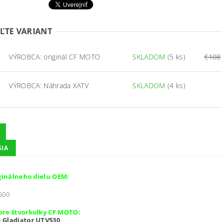
ĽTE VARIANT
VÝROBCA: originál CF MOTO
SKLADOM
(5 ks)
€108
VÝROBCA: Náhrada XATV
SKLADOM
(4 ks)
SIA
iginálneho dielu OEM:
500
pre štvorkolky CF MOTO:
 Gladiator UTV530