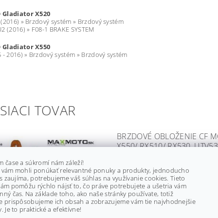
 Gladiator X520
(2016) » Brzdový systém » Brzdový systém
U2 (2016) » F08-1 BRAKE SYSTEM
 Gladiator X550
 - 2016) » Brzdový systém » Brzdový systém
SIACI TOVAR
BRZDOVÉ OBLOŽENIE CF MOT
X550/ RX510/ RX530, UTV5
SKLADOM
m čase a súkromí nám záleží!
 vám mohli ponúkať relevantné ponuky a produkty, jednoducho
Značka:
TRW
ás zaujíma, potrebujeme váš súhlas na využívanie cookies. Tieto
ám pomôžu rýchlo nájsť to, čo práve potrebujete a ušetria vám
Ušetríte
:
až €2,50 (–10 %)
ný čas. Na základe toho, ako naše stránky používate, totiž
e prispôsobujeme ich obsah a zobrazujeme vám tie najvhodnejšie
. Je to praktické a efektívne!
od €13 bez DPH