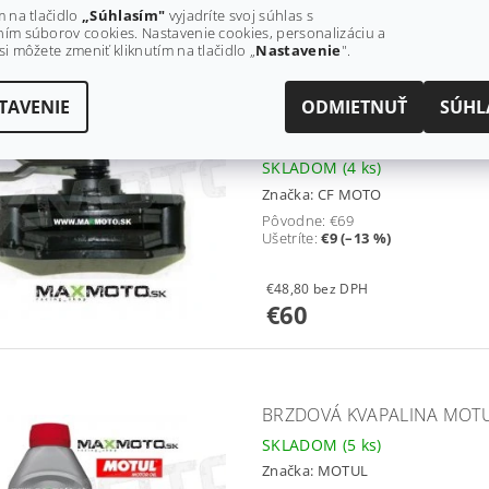
€16
m na tlačidlo
„Súhlasím"
vyjadríte svoj súhlas s
od
ím súborov cookies. Nastavenie cookies, personalizáciu a
si môžete zmeniť kliknutím na tlačidlo „
Nastavenie
".
TAVENIE
ODMIETNUŤ
SÚHL
STRMEŇ PARKOVACEJ BRZDY
X6, 9010-080320
SKLADOM
(4 ks)
Značka:
CF MOTO
Pôvodne:
€69
Ušetríte
:
€9 (–13 %)
€48,80 bez DPH
€60
BRZDOVÁ KVAPALINA MOTUL
SKLADOM
(5 ks)
Značka:
MOTUL