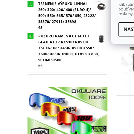
TESNENIE VÝFUKU LINHAI
Kliknutí
používan
260/ 300/ 400/ 400 (EURO 4)/
reklamy 
500/ 550/ 565/ 570/ 650, 25222/
35370/ 27911/ 35898
€5
NAS
PUZDRO RAMENA CF MOTO
GLADIATOR RX510/ RX530/
X5/ X6/ X8/ X450/ X520/ X550/
X600/ X850/ X1000, UTV530/ 830,
9010-050500
€5