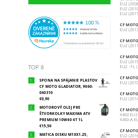
EU2 (200
EU2 (2010
EU2 (2011
CF MOTO
EU2 (2013
CF MOTO
EU2 (2011
CF MOTO
EU2 (2015
TOP 8
EU2 - FL 
CF MOTO
SPONA NA SPÁJANIE PLASTOV
EU2 (2010
CF MOTO GLADIATOR, 9060-
040310
CF MOTO
EU2 (2014
€0,90
MOTOROVÝ OLEJ PRE
CF MOTO
ŠTVORKOLKY MAXIMA ATV
X450 EU2 
X450-A EU
PREMIUM 10W40 4T 1L
€15,50
CF MOTO
MATICA DISKU M10X1.25,
EU2 (2016