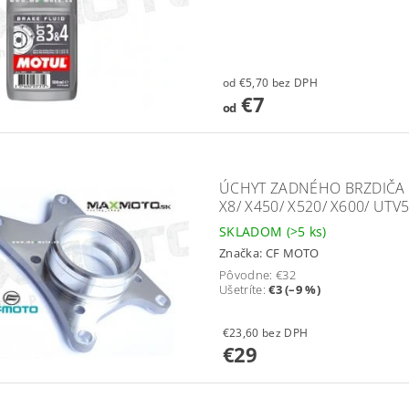
od €5,70 bez DPH
€7
od
ÚCHYT ZADNÉHO BRZDIČA C
X8/ X450/ X520/ X600/ UTV
SKLADOM
(>5 ks)
Značka:
CF MOTO
Pôvodne:
€32
Ušetríte
:
€3 (–9 %)
€23,60 bez DPH
€29