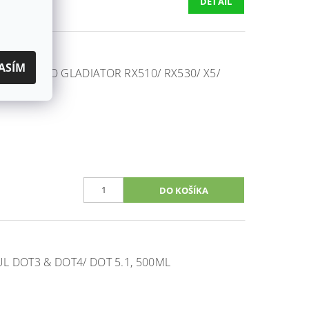
DETAIL
ASÍM
 CF MOTO GLADIATOR RX510/ RX530/ X5/
 DOT3 & DOT4/ DOT 5.1, 500ML