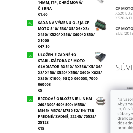
14MM, ITP, CHRÓMOVÁ/
CF MOTO
ČIERNA
X520 EU2 
€1,60
X520-A E
SADA NA VÝMENU OLEJA CF
CF MOTO
MOTO 510/ 530/ X5/ X6/ X8/
EU2 (2015
X450/ X520/ X550/ X600/ X850/
X1000
€47,10
ULOŽENIE ZADNÉHO
STABILIZÁTORA CF MOTO
SÚVI
GLADIATOR RX510/ RX530/ X5/ X6/
X8/ X450/ X520/ X550/ X600/ X625/
X850/ X1000, 9GQ0-060003, 7000-
060003
€5
BRZDOVÉ OBLOŽENIE LINHAI
Na vašo
Aby sme
260/ 300/ 400/ 500/ M550/
to, čo v
M565/ M570/ M750 E2/ E4/ T3B
súbory v
PREDNÉ/ ZADNÉ, 22245/ 70525/
drahocen
25128
dôsledn
produkty
€15