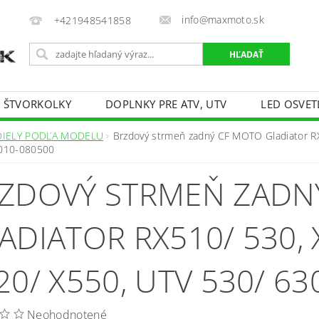
info@maxmoto.sk
+421948541858
E ŠTVORKOLKY
DOPLNKY PRE ATV, UTV
LED OSVET
DIELY PODĽA MODELU
Brzdový strmeň zadný CF MOTO Gladiator RX
9010-080500
ZDOVÝ STRMEŇ ZADN
ADIATOR RX510/ 530, X
20/ X550, UTV 530/ 63
Neohodnotené