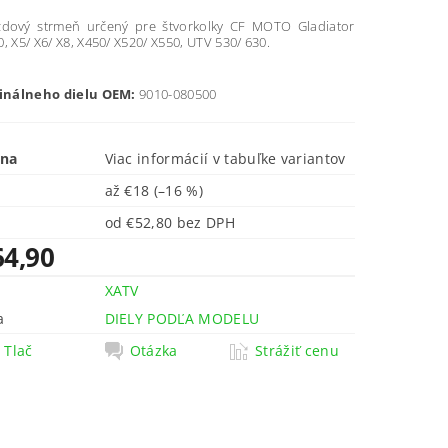
zdový strmeň určený pre štvorkolky CF MOTO Gladiator
, X5/ X6/ X8, X450/ X520/ X550, UTV 530/ 630.
ginálneho dielu OEM:
9010-080500
ena
Viac informácií v tabuľke variantov
až
€18
(–16 %)
od €52,80 bez DPH
64,90
XATV
a
DIELY PODĽA MODELU
Tlač
Otázka
Strážiť cenu