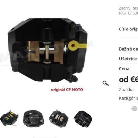
Zadný br
RX510/ 530
Číslo ori
Bežná c
Ušetríte
Cena
od €
Značka
Kategóri