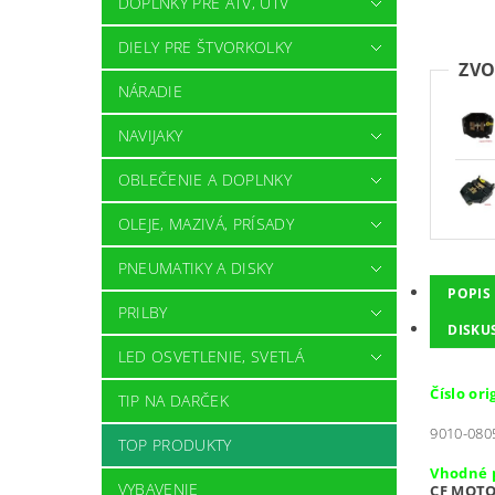
DOPLNKY PRE ATV, UTV
DIELY PRE ŠTVORKOLKY
ZVO
NÁRADIE
NAVIJAKY
OBLEČENIE A DOPLNKY
OLEJE, MAZIVÁ, PRÍSADY
PNEUMATIKY A DISKY
POPIS
PRILBY
DISKU
LED OSVETLENIE, SVETLÁ
Číslo or
TIP NA DARČEK
9010-080
TOP PRODUKTY
Vhodné 
VYBAVENIE
CF MOTO