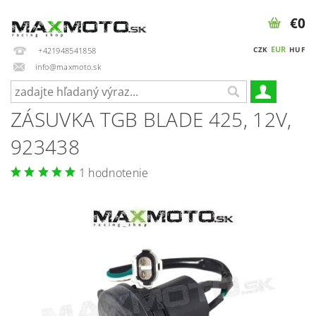
€0
EUR
CZK
HUF
+421948541858
info@maxmoto.sk
ZÁSUVKA TGB BLADE 425, 12V,
923438
1 hodnotenie