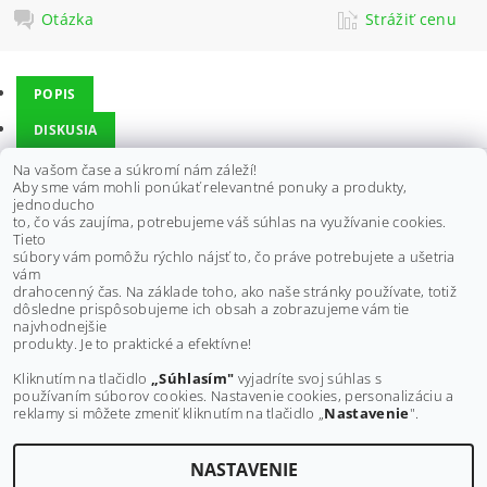
Otázka
Strážiť cenu
POPIS
DISKUSIA
Na vašom čase a súkromí nám záleží!
Aby sme vám mohli ponúkať relevantné ponuky a produkty,
Vhodné pre štvorkolky TGB:
jednoducho
to, čo vás zaujíma, potrebujeme váš súhlas na využívanie cookies.
Blade 425
Tieto
súbory vám pomôžu rýchlo nájsť to, čo práve potrebujete a ušetria
vám
Výrobca:
TGB
drahocenný čas. Na základe toho, ako naše stránky používate, totiž
dôsledne prispôsobujeme ich obsah a zobrazujeme vám tie
Buďte prvý, kto napíše príspevok k tejto položke.
najvhodnejšie
produkty. Je to praktické a efektívne!
Pridať komentár
Kliknutím na tlačidlo
„Súhlasím"
vyjadríte svoj súhlas s
používaním súborov cookies. Nastavenie cookies, personalizáciu a
reklamy si môžete zmeniť kliknutím na tlačidlo „
Nastavenie
".
NASTAVENIE