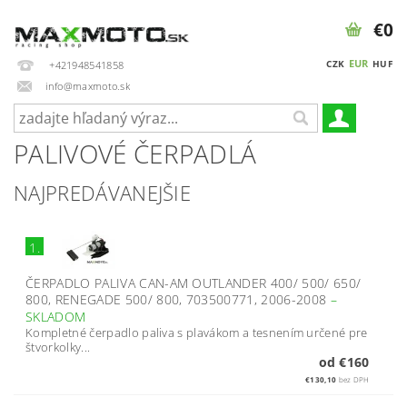
€0
EUR
CZK
HUF
+421948541858
info@maxmoto.sk
PALIVOVÉ ČERPADLÁ
NAJPREDÁVANEJŠIE
1.
ČERPADLO PALIVA CAN-AM OUTLANDER 400/ 500/ 650/
800, RENEGADE 500/ 800, 703500771, 2006-2008
–
SKLADOM
Kompletné čerpadlo paliva s plavákom a tesnením určené pre
štvorkolky...
od €160
€130,10
bez DPH