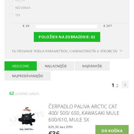
AKCIA
NOVINKA
TIP
€
24
€
297
POLOŽIEK NA ZOBRAZENIE:
62
FILTROVANIE PODĽA PARAMETROV, CHARAKTERISTÍK A VÝROBCOV
ABECEDNE
NAJLACNEJŠIE
NAJDRAHŠIE
NAJPREDÁVANEJŠIE
1
2
62
položiek celkom
ČERPADLO PALIVA ARCTIC CAT
400/ 500/ 650, KAWASAKI MULE
600/610, MULE SX
€29,30 bez DPH
€36