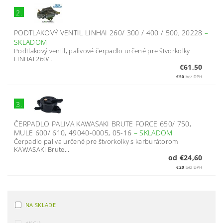
2.
PODTLAKOVÝ VENTIL LINHAI 260/ 300 / 400 / 500, 20228
–
SKLADOM
Podtlakový ventil, palivové čerpadlo určené pre štvorkolky
LINHAI 260/...
€61,50
€50
bez DPH
3.
ČERPADLO PALIVA KAWASAKI BRUTE FORCE 650/ 750,
MULE 600/ 610, 49040-0005, 05-16
–
SKLADOM
Čerpadlo paliva určené pre štvorkolky s karburátorom
KAWASAKI Brute...
od €24,60
€20
bez DPH
NA SKLADE