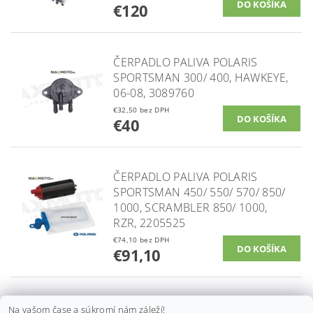
€120
ČERPADLO PALIVA POLARIS
SPORTSMAN 300/ 400, HAWKEYE,
06-08, 3089760
€32,50 bez DPH
€40
ČERPADLO PALIVA POLARIS
SPORTSMAN 450/ 550/ 570/ 850/
1000, SCRAMBLER 850/ 1000,
RZR, 2205525
€74,10 bez DPH
€91,10
ČERPADLO PALIVA POLARIS
Na vašom čase a súkromí nám záleží!