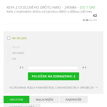
KEFA Z OCEĽOVÉHO DRÔTU AMIO - 240MM
–
DO 7 DNÍ
Kefa z oceľového drôtu od výrobcu AMIO s dĺžkou 240 mm.
€2
€1,60
bez DPH
NA SKLADE
AKCIA
NOVINKA
TIP
€
2
€
4
POLOŽIEK NA ZOBRAZENIE:
2
FILTROVANIE PODĽA PARAMETROV, CHARAKTERISTÍK A VÝROBCOV
ABECEDNE
NAJLACNEJŠIE
NAJDRAHŠIE