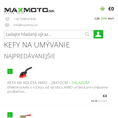
€0
EUR
CZK
HUF
+421948541858
info@maxmoto.sk
KEFY NA UMÝVANIE
NAJPREDÁVANEJŠIE
1.
KEFA NA KOLESÁ AMIO - 28X10CM
–
SKLADOM
Efektívna kefa s rúčkou od výrobcu AMIO určená pre umývanie
podbehov,...
€4
€3,30
bez DPH
2.