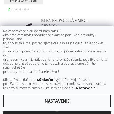
NAJPREDÁVANEJŠIE
2
položiek celkom
KEFA NA KOLESÁ AMIO -
28X10CM
Na vašom čase a súkromí nám záleží!
Aby sme vám mohli ponúkať relevantné ponuky a produkty,
€3,30 bez DPH
jednoducho
€4
to, čo vás zaujíma, potrebujeme váš súhlas na využívanie cookies.
Tieto
súbory vám pomôžu rýchlo nájsť to, čo práve potrebujete a ušetria
vám
KEFA Z OCEĽOVÉHO DRÔTU
drahocenný čas. Na základe toho, ako naše stránky používate, totiž
dôsledne prispôsobujeme ich obsah a zobrazujeme vám tie
AMIO - 240MM
najvhodnejšie
produkty. Je to praktické a efektívne!
€1,60 bez DPH
€2
Kliknutím na tlačidlo
„Súhlasím"
vyjadríte svoj súhlas s
používaním súborov cookies. Nastavenie cookies, personalizáciu a
reklamy si môžete zmeniť kliknutím na tlačidlo „
Nastavenie
".
NASTAVENIE
Upraviť nastavenie cookies
2026 ©
MAXMOTO.SK
, všetky práva vyhradené