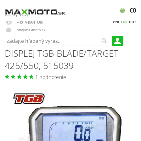
€0
EUR
CZK
HUF
+421948541858
info@maxmoto.sk
DISPLEJ TGB BLADE/TARGET
425/550, 515039
1 hodnotenie