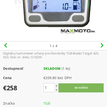
1
z 4
Digitálny tachometer určený pre štvorkolky TGB Blade/ Target 425,
550, číslo or. dielu: 515039
Dostupnosť
SKLADOM
(1 ks)
Cena
€209,80 bez DPH
€258
Značka
TGB