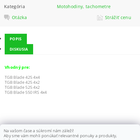
Kategória
Motohodiny, tachometre
Otázka
Strážiť cenu
POPIS
DISKUSIA
Vhodný pre:
TGB Blade 425 4x4
TGB Blade 425 4x2
TGB Blade 525 4x2
TGB Blade 550 IRS 4x4
KRYT RAMENA TGB TARGET 550
Na vašom čase a súkromí nám záleží!
Aby sme vám mohli ponúkať relevantné ponuky a produkty,
EFI IRS, PRAVÝ, 513371A