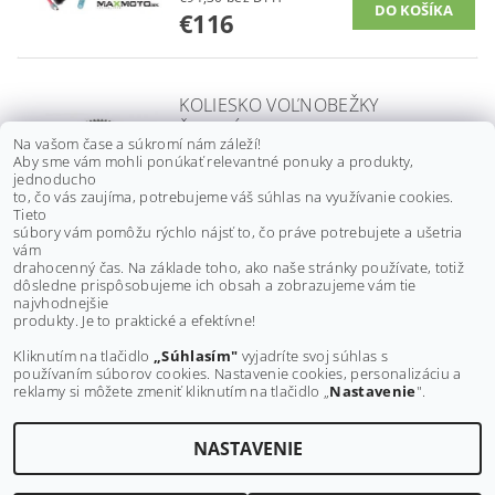
€116
KOLIESKO VOĽNOBEŽKY
ŠTARTÉRA ACCESS MAX 250/
Na vašom čase a súkromí nám záleží!
300/ 400, TOMAHAWK 250/ 300/
Aby sme vám mohli ponúkať relevantné ponuky a produkty,
400, 22110-E10-103
jednoducho
to, čo vás zaujíma, potrebujeme váš súhlas na využívanie cookies.
€61,80 bez DPH
Tieto
€76
súbory vám pomôžu rýchlo nájsť to, čo práve potrebujete a ušetria
vám
drahocenný čas. Na základe toho, ako naše stránky používate, totiž
dôsledne prispôsobujeme ich obsah a zobrazujeme vám tie
Buďte prvý, kto napíše príspevok k tejto položke.
najvhodnejšie
produkty. Je to praktické a efektívne!
Pridať komentár
Kliknutím na tlačidlo
„Súhlasím"
vyjadríte svoj súhlas s
používaním súborov cookies. Nastavenie cookies, personalizáciu a
reklamy si môžete zmeniť kliknutím na tlačidlo „
Nastavenie
".
NASTAVENIE
Upraviť nastavenie cookies
2026 ©
MAXMOTO.SK
, všetky práva vyhradené