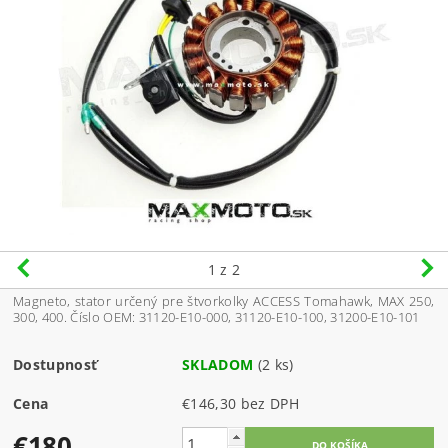
1
z 2
Magneto, stator určený pre štvorkolky ACCESS Tomahawk, MAX 250,
300, 400. Číslo OEM: 31120-E10-000, 31120-E10-100, 31200-E10-101
Dostupnosť
SKLADOM
(2 ks)
Cena
€146,30 bez DPH
€180