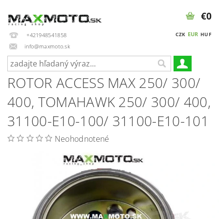
€0
EUR
CZK
HUF
+421948541858
info@maxmoto.sk
ROTOR ACCESS MAX 250/ 300/
400, TOMAHAWK 250/ 300/ 400,
31100-E10-100/ 31100-E10-101
Neohodnotené