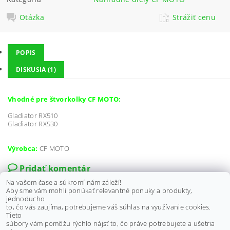
Otázka
Strážiť cenu
POPIS
DISKUSIA (1)
Vhodné pre štvorkolky CF MOTO:
Gladiator RX510
Gladiator RX530
Výrobca:
CF MOTO
Pridať komentár
Na vašom čase a súkromí nám záleží!
Aby sme vám mohli ponúkať relevantné ponuky a produkty,
jednoducho
Tomáš
T
to, čo vás zaujíma, potrebujeme váš súhlas na využívanie cookies.
27.6.2024 08:22
Tieto
súbory vám pomôžu rýchlo nájsť to, čo práve potrebujete a ušetria
Dobrý deň chcel by som sa spitat či predávate aj sedadlo na