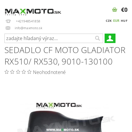
€0
EUR
CZK
HUF
+421948541858
info@maxmoto.sk
SEDADLO CF MOTO GLADIATOR
RX510/ RX530, 9010-130100
Neohodnotené