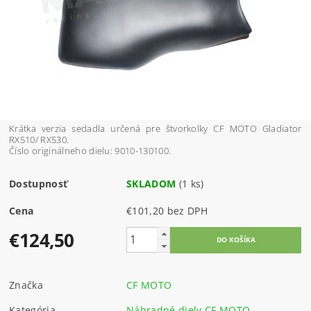
Krátka verzia sedadla určená pre štvorkolky CF MOTO Gladiator
RX510/ RX530.
Číslo originálneho dielu: 9010-130100.
Dostupnosť
SKLADOM
(1 ks)
Cena
€101,20 bez DPH
€124,50
Značka
CF MOTO
Kategória
Náhradné diely CF MOTO